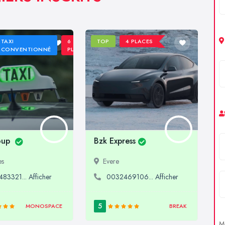
TAXI
6
TOP
4 PLACES
CONVENTIONNÉ
PLACES
oup
Bzk Express
es
Evere
83321... Afficher
0032469106... Afficher
5
MONOSPACE
BREAK
Me