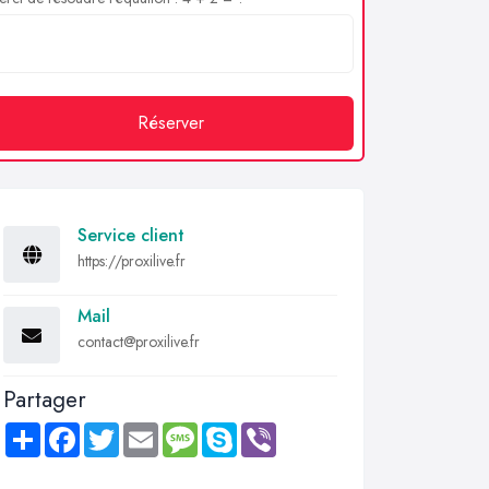
Réserver
Service client
https://proxilive.fr
Mail
contact@proxilive.fr
Partager
Share
Facebook
Twitter
Email
Message
Skype
Viber