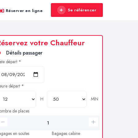
Se référencer
Réserver en ligne
éservez votre Chauffeur
Détails passager
ate départ *
eure départ *
H
MIN
ombre de places
agages en soutes
Bagages cabine