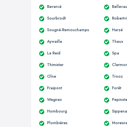
Bevercé
Bellevau
Sourbrodt
Robertvi
Sougné-Remouchamps
Harzé
Aywaille
Theux
La Reid
Spa
Thimister
Clermon
Olne
Trooz
Fraipont
Forêt
Wegnez
Pepinste
Hombourg
Sippen
Plombières
Moresne