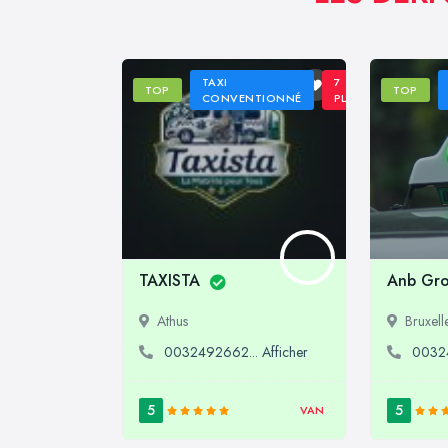
TAXI
7
TOP
TOP
CONVENTIONNÉ
PLACES
TAXISTA
Anb Gr
Athus
Bruxell
0032492662... Afficher
00324
5
5
VAN