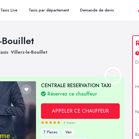
Taxis Live
Taxis par département
Demande de devis
-Bouillet
R
axis Villers-le-Bouillet
D
CENTRALE RESERVATION TAXI
H
Réservez ce chauffeur
APPELER CE CHAUFFEUR
N
5 Notes
7 Places
Van
B