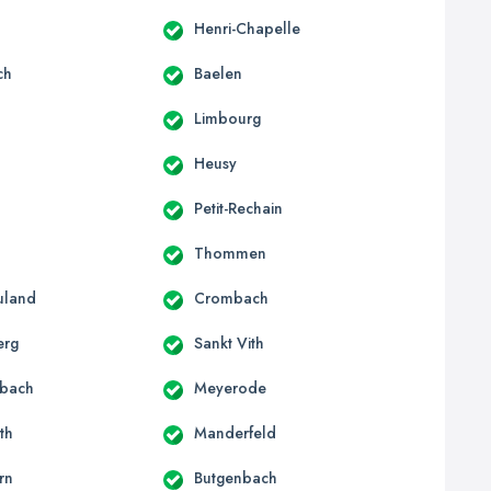
Henri-Chapelle
ch
Baelen
Limbourg
Heusy
Petit-Rechain
Thommen
uland
Crombach
erg
Sankt Vith
bach
Meyerode
th
Manderfeld
rn
Butgenbach