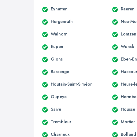
Eynatten
Raeren
Hergenrath
Neu-Mo
Walhorn
Lontzen
Eupen
Wonck
Glons
Eben-E
Bassenge
Haccour
Houtain-Saint-Siméon
Heure-l
Oupeye
Hermée
Saive
Housse
Trembleur
Mortier
Charneux
Bolland