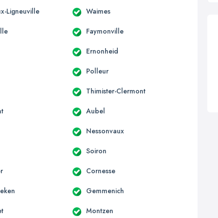
x-Ligneuville
Waimes
lle
Faymonville
Ernonheid
Polleur
Thimister-Clermont
t
Aubel
Nessonvaux
Soiron
r
Cornesse
aeken
Gemmenich
t
Montzen