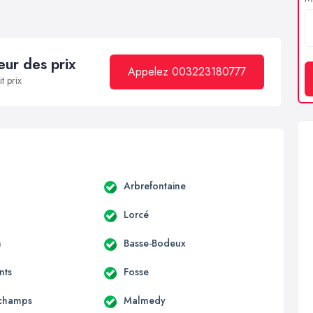
ur des prix
Appelez 003223180777
t prix
Arbrefontaine
Lorcé
n
Basse-Bodeux
nts
Fosse
rchamps
Malmedy