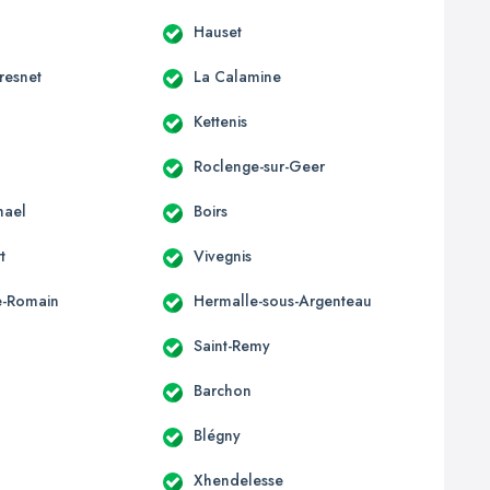
Hauset
resnet
La Calamine
Kettenis
Roclenge-sur-Geer
mael
Boirs
t
Vivegnis
e-Romain
Hermalle-sous-Argenteau
Saint-Remy
Barchon
Blégny
Xhendelesse