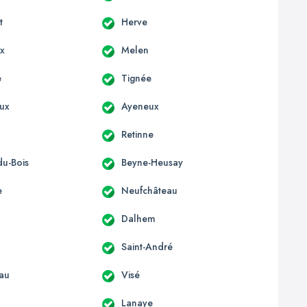
t
Herve
x
Melen
e
Tignée
ux
Ayeneux
Retinne
u-Bois
Beyne-Heusay
e
Neufchâteau
Dalhem
u
Saint-André
au
Visé
Lanaye