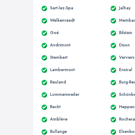
Sart-lez-Spa
Jalhay
Welkenraedt
Memba
Goé
Bilstain
Andrimont
Dison
Stembert
Verviers
Lambermont
Ensival
Reuland
Burg-Re
Lommersweiler
Schönb
Recht
Heppen
Amblève
Rochera
Bullange
Elsenbo