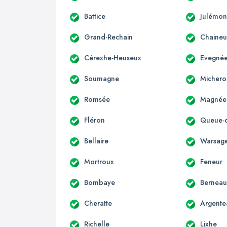
Battice
Julémon
Grand-Rechain
Chaineu
Cérexhe-Heuseux
Evegné
Soumagne
Michero
Romsée
Magnée
Fléron
Queue-d
Bellaire
Warsag
Mortroux
Feneur
Bombaye
Bernea
Cheratte
Argente
Richelle
Lixhe