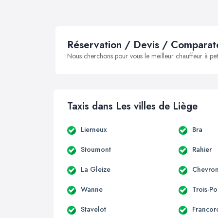
Réservation / Devis / Comparate
Nous cherchons pour vous le meilleur chauffeur à peti
Taxis dans Les villes de Liège
Lierneux
Bra
Stoumont
Rahier
La Gleize
Chevro
Wanne
Trois-Po
Stavelot
Franco