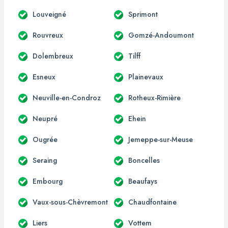
Louveigné
Sprimont
Rouvreux
Gomzé-Andoumont
Dolembreux
Tilff
Esneux
Plainevaux
Neuville-en-Condroz
Rotheux-Rimière
Neupré
Ehein
Ougrée
Jemeppe-sur-Meuse
Seraing
Boncelles
Embourg
Beaufays
Vaux-sous-Chèvremont
Chaudfontaine
Liers
Vottem