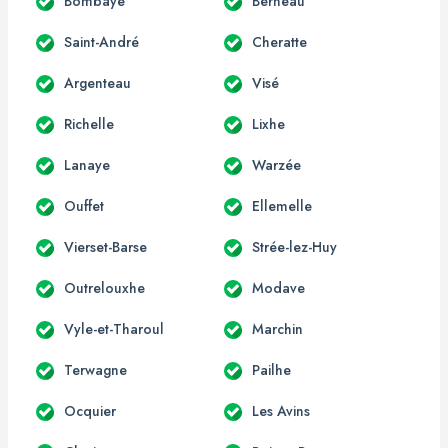
Bombaye
Berneau
Saint-André
Cheratte
Argenteau
Visé
Richelle
Lixhe
Lanaye
Warzée
Ouffet
Ellemelle
Vierset-Barse
Strée-lez-Huy
Outrelouxhe
Modave
Vyle-et-Tharoul
Marchin
Terwagne
Pailhe
Ocquier
Les Avins