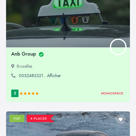
Anb Group
Bruxelles
0032483321... Afficher
5
MONOSPACE
TOP
4 PLACES