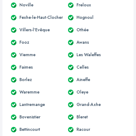
Noville
Freloux
Fexhe-le-Haut-Clocher
Hognoul
Villers-l'Evêque
Othée
Fooz
Awans
Viemme
Les Waleffes
Faimes
Celles
Borlez
Aineffe
Waremme
Oleye
Lantremange
Grand-Axhe
Bovenistier
Bleret
Bettincourt
Racour