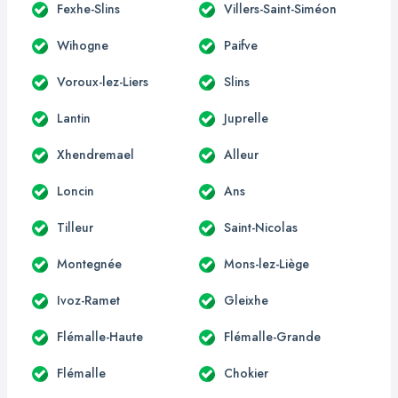
Fexhe-Slins
Villers-Saint-Siméon
Wihogne
Paifve
Voroux-lez-Liers
Slins
Lantin
Juprelle
Xhendremael
Alleur
Loncin
Ans
Tilleur
Saint-Nicolas
Montegnée
Mons-lez-Liège
Ivoz-Ramet
Gleixhe
Flémalle-Haute
Flémalle-Grande
Flémalle
Chokier