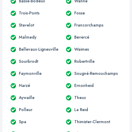
Basse-Bodeux
Wanne
Trois-Ponts
Fosse
Stavelot
Francorchamps
Malmedy
Bevercé
Bellevaux-Ligneuville
Waimes
Sourbrodt
Robertville
Faymonville
Sougné-Remouchamps
Harzé
Ernonheid
Aywaille
Theux
Polleur
La Reid
Spa
Thimister-Clermont