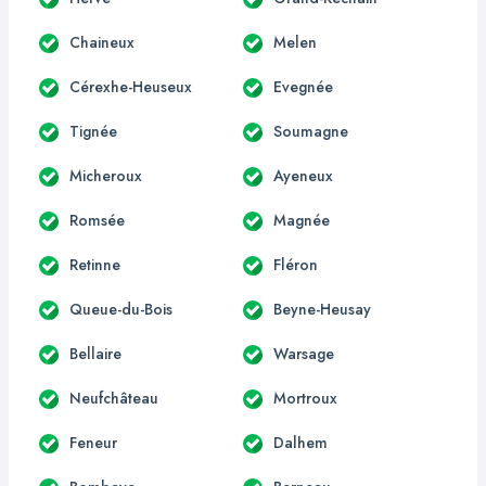
Chaineux
Melen
Cérexhe-Heuseux
Evegnée
Tignée
Soumagne
Micheroux
Ayeneux
Romsée
Magnée
Retinne
Fléron
Queue-du-Bois
Beyne-Heusay
Bellaire
Warsage
Neufchâteau
Mortroux
Feneur
Dalhem