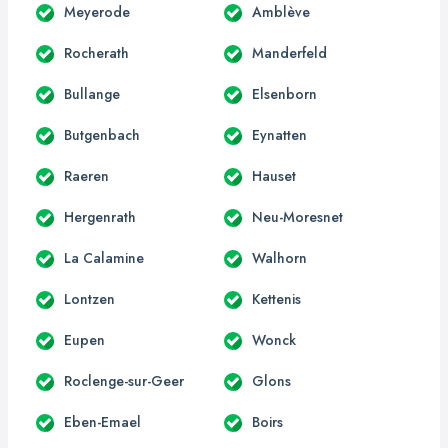
Meyerode
Amblève
Rocherath
Manderfeld
Bullange
Elsenborn
Butgenbach
Eynatten
Raeren
Hauset
Hergenrath
Neu-Moresnet
La Calamine
Walhorn
Lontzen
Kettenis
Eupen
Wonck
Roclenge-sur-Geer
Glons
Eben-Emael
Boirs