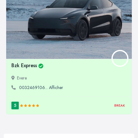
Bzk Express
Evere
0032469106... Afficher
5
BREAK