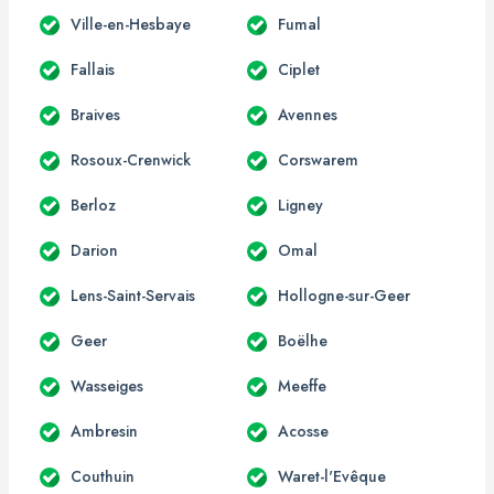
Ville-en-Hesbaye
Fumal
Fallais
Ciplet
Braives
Avennes
Rosoux-Crenwick
Corswarem
Berloz
Ligney
Darion
Omal
Lens-Saint-Servais
Hollogne-sur-Geer
Geer
Boëlhe
Wasseiges
Meeffe
Ambresin
Acosse
Couthuin
Waret-l'Evêque