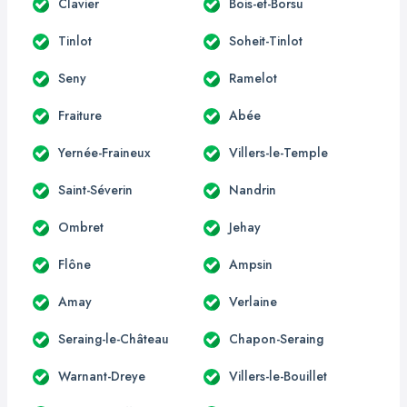
Clavier
Bois-et-Borsu
Tinlot
Soheit-Tinlot
Seny
Ramelot
Fraiture
Abée
Yernée-Fraineux
Villers-le-Temple
Saint-Séverin
Nandrin
Ombret
Jehay
Flône
Ampsin
Amay
Verlaine
Seraing-le-Château
Chapon-Seraing
Warnant-Dreye
Villers-le-Bouillet