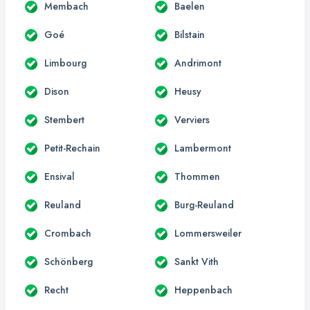
Membach
Baelen
Goé
Bilstain
Limbourg
Andrimont
Dison
Heusy
Stembert
Verviers
Petit-Rechain
Lambermont
Ensival
Thommen
Reuland
Burg-Reuland
Crombach
Lommersweiler
Schönberg
Sankt Vith
Recht
Heppenbach