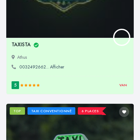
TAXISTA
Athus
0032492662... Afficher
5
VAN
TOP
TAXI CONVENTIONNÉ
6 PLACES