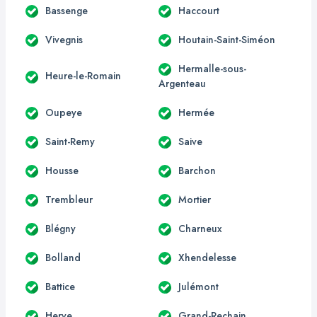
Bassenge
Haccourt
Vivegnis
Houtain-Saint-Siméon
Hermalle-sous-
Heure-le-Romain
Argenteau
Oupeye
Hermée
Saint-Remy
Saive
Housse
Barchon
Trembleur
Mortier
Blégny
Charneux
Bolland
Xhendelesse
Battice
Julémont
Herve
Grand-Rechain