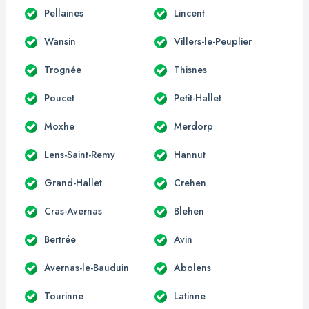
Pellaines
Lincent
Wansin
Villers-le-Peuplier
Trognée
Thisnes
Poucet
Petit-Hallet
Moxhe
Merdorp
Lens-Saint-Remy
Hannut
Grand-Hallet
Crehen
Cras-Avernas
Blehen
Bertrée
Avin
Avernas-le-Bauduin
Abolens
Tourinne
Latinne