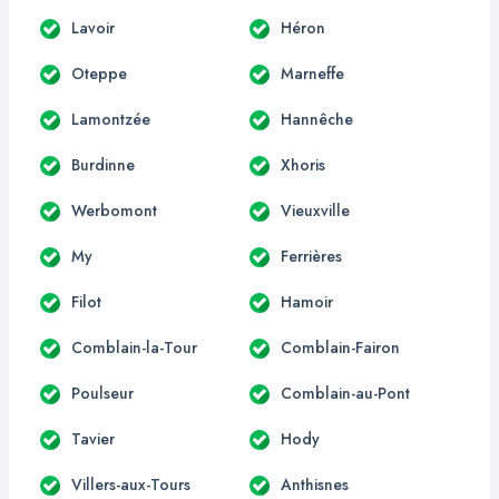
Lavoir
Héron
Oteppe
Marneffe
Lamontzée
Hannêche
Burdinne
Xhoris
Werbomont
Vieuxville
My
Ferrières
Filot
Hamoir
Comblain-la-Tour
Comblain-Fairon
Poulseur
Comblain-au-Pont
Tavier
Hody
Villers-aux-Tours
Anthisnes