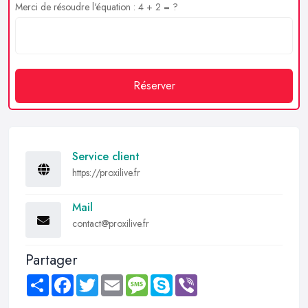
Merci de résoudre l'équation : 4 + 2 = ?
Réserver
Service client
https://proxilive.fr
Mail
contact@proxilive.fr
Partager
Share
Facebook
Twitter
Email
Message
Skype
Viber