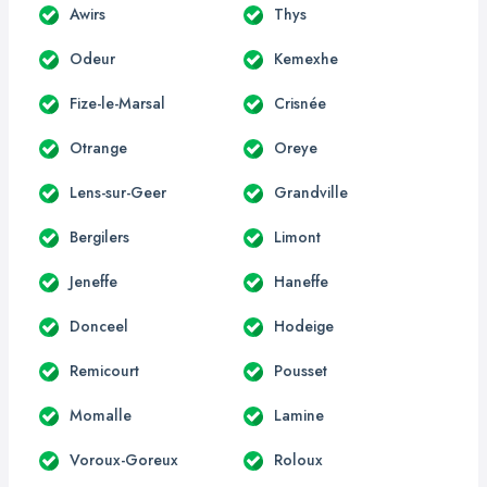
Awirs
Thys
Odeur
Kemexhe
Fize-le-Marsal
Crisnée
Otrange
Oreye
Lens-sur-Geer
Grandville
Bergilers
Limont
Jeneffe
Haneffe
Donceel
Hodeige
Remicourt
Pousset
Momalle
Lamine
Voroux-Goreux
Roloux