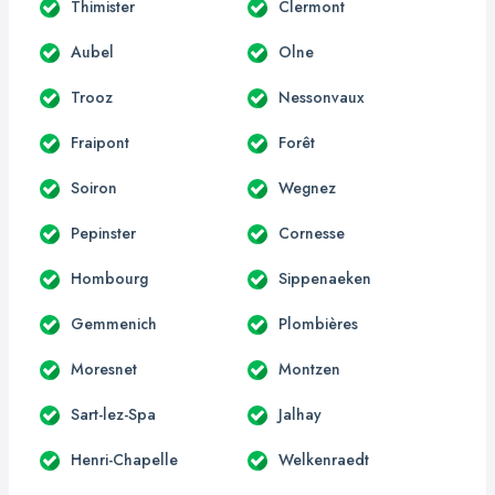
Thimister
Clermont
Aubel
Olne
Trooz
Nessonvaux
Fraipont
Forêt
Soiron
Wegnez
Pepinster
Cornesse
Hombourg
Sippenaeken
Gemmenich
Plombières
Moresnet
Montzen
Sart-lez-Spa
Jalhay
Henri-Chapelle
Welkenraedt