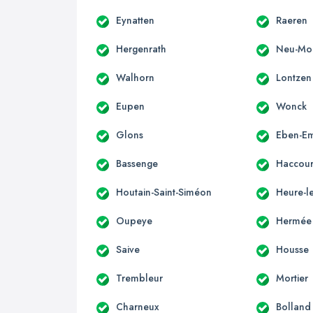
Eynatten
Raeren
Hergenrath
Neu-Mo
Walhorn
Lontzen
Eupen
Wonck
Glons
Eben-E
Bassenge
Haccour
Houtain-Saint-Siméon
Heure-l
Oupeye
Hermée
Saive
Housse
Trembleur
Mortier
Charneux
Bolland