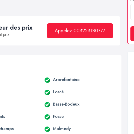
ur des prix
Appelez 003223180777
t prix
Arbrefontaine
Lorcé
n
Basse-Bodeux
nts
Fosse
rchamps
Malmedy