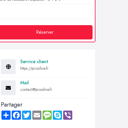
Réserver
Service client
https://proxilive.fr
Mail
contact@proxilive.fr
Partager
Share
Facebook
Twitter
Email
Message
Skype
Viber