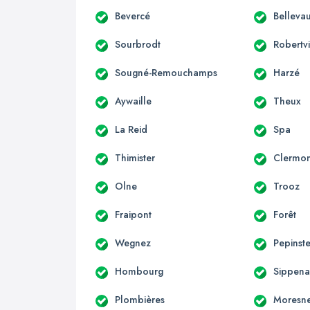
Bevercé
Bellevau
Sourbrodt
Robertvi
Sougné-Remouchamps
Harzé
Aywaille
Theux
La Reid
Spa
Thimister
Clermon
Olne
Trooz
Fraipont
Forêt
Wegnez
Pepinste
Hombourg
Sippen
Plombières
Moresne