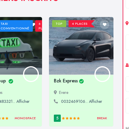
TAXI
6
TOP
4 PLACES
CONVENTIONNÉ
PLACES
oup
Bzk Express
es
Evere
83321... Afficher
0032469106... Afficher
5
MONOSPACE
BREAK
Me