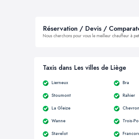
Réservation / Devis / Comparate
Nous cherchons pour vous le meilleur chauffeur à peti
Taxis dans Les villes de Liège
Lierneux
Bra
Stoumont
Rahier
La Gleize
Chevro
Wanne
Trois-Po
Stavelot
Franco