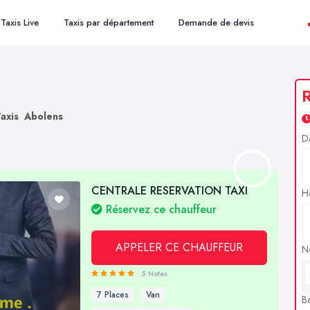
Taxis Live
Taxis par département
Demande de devis
R
axis Abolens
D
CENTRALE RESERVATION TAXI
H
Réservez ce chauffeur
APPELER CE CHAUFFEUR
N
5 Notes
7 Places
Van
B