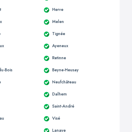
t
Herve
x
Melen
e
Tignée
ux
Ayeneux
Retinne
u-Bois
Beyne-Heusay
e
Neufchâteau
Dalhem
u
Saint-André
au
Visé
Lanaye