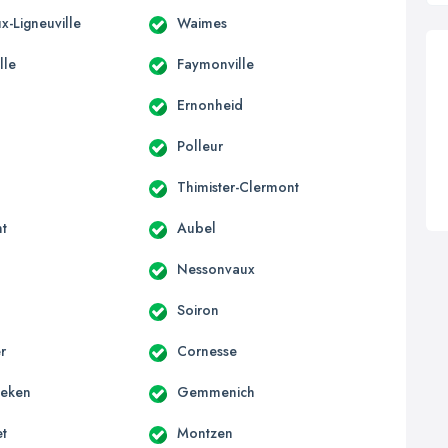
x-Ligneuville
Waimes
lle
Faymonville
Ernonheid
Polleur
Thimister-Clermont
t
Aubel
Nessonvaux
Soiron
r
Cornesse
aeken
Gemmenich
t
Montzen