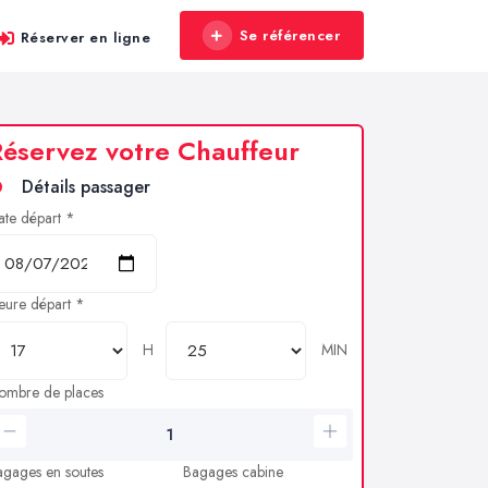
Se référencer
Réserver en ligne
éservez votre Chauffeur
Détails passager
ate départ *
eure départ *
H
MIN
ombre de places
agages en soutes
Bagages cabine