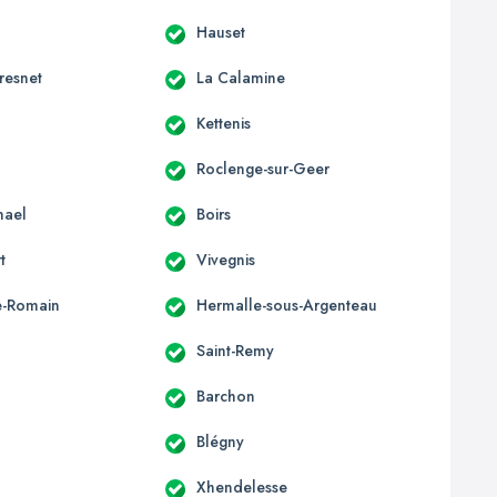
Hauset
resnet
La Calamine
Kettenis
Roclenge-sur-Geer
mael
Boirs
t
Vivegnis
e-Romain
Hermalle-sous-Argenteau
Saint-Remy
Barchon
Blégny
Xhendelesse