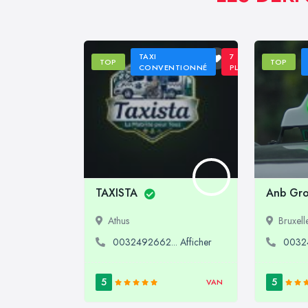
TAXI
7
TOP
TOP
CONVENTIONNÉ
PLACES
TAXISTA
Anb Gr
Athus
Bruxell
0032492662... Afficher
00324
5
5
VAN