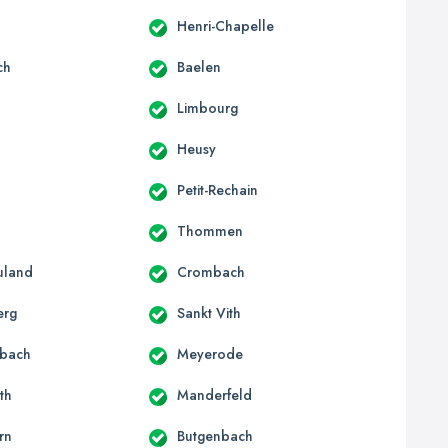
Henri-Chapelle
ch
Baelen
Limbourg
Heusy
Petit-Rechain
Thommen
uland
Crombach
erg
Sankt Vith
bach
Meyerode
th
Manderfeld
rn
Butgenbach