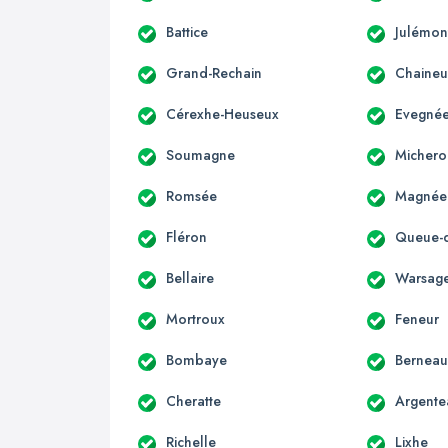
Battice
Julémon
Grand-Rechain
Chaineu
Cérexhe-Heuseux
Evegné
Soumagne
Michero
Romsée
Magnée
Fléron
Queue-d
Bellaire
Warsag
Mortroux
Feneur
Bombaye
Bernea
Cheratte
Argente
Richelle
Lixhe