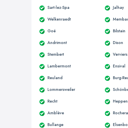
Sart-lez-Spa
Jalhay
Welkenraedt
Memba
Goé
Bilstain
Andrimont
Dison
Stembert
Verviers
Lambermont
Ensival
Reuland
Burg-Re
Lommersweiler
Schönb
Recht
Heppen
Amblève
Rochera
Bullange
Elsenbo