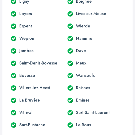
Ligny
Boignée
Loyers
Lives-sur-Meuse
Erpent
Wierde
Wépion
Naninne
Jambes
Dave
Saint-Denis-Bovesse
Meux
Bovesse
Warisoulx
Villers-lez-Heest
Rhisnes
La Bruyère
Emines
Vitrival
Sart-Saint-Laurent
Sart-Eustache
Le Roux