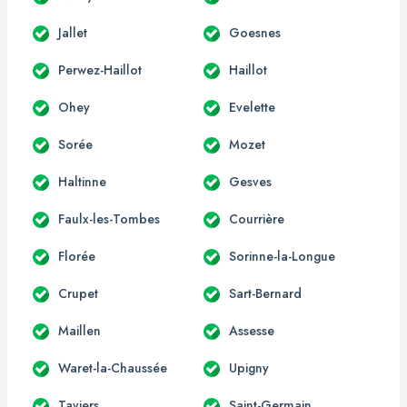
Jallet
Goesnes
Perwez-Haillot
Haillot
Ohey
Evelette
Sorée
Mozet
Haltinne
Gesves
Faulx-les-Tombes
Courrière
Florée
Sorinne-la-Longue
Crupet
Sart-Bernard
Maillen
Assesse
Waret-la-Chaussée
Upigny
Taviers
Saint-Germain