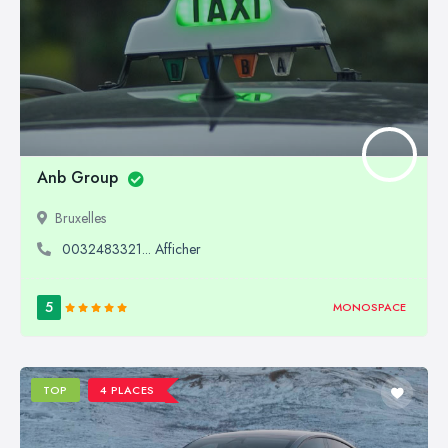
Anb Group
Bruxelles
0032483321... Afficher
5
MONOSPACE
TOP
4 PLACES