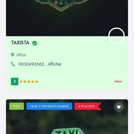
TAXISTA
Athus
0032492662... Afficher
5
VAN
TOP
TAXI CONVENTIONNÉ
6 PLACES