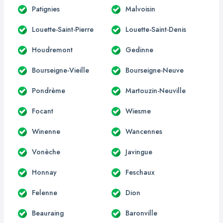
Patignies
Malvoisin
Louette-Saint-Pierre
Louette-Saint-Denis
Houdremont
Gedinne
Bourseigne-Vieille
Bourseigne-Neuve
Pondrème
Martouzin-Neuville
Focant
Wiesme
Winenne
Wancennes
Vonèche
Javingue
Honnay
Feschaux
Felenne
Dion
Beauraing
Baronville