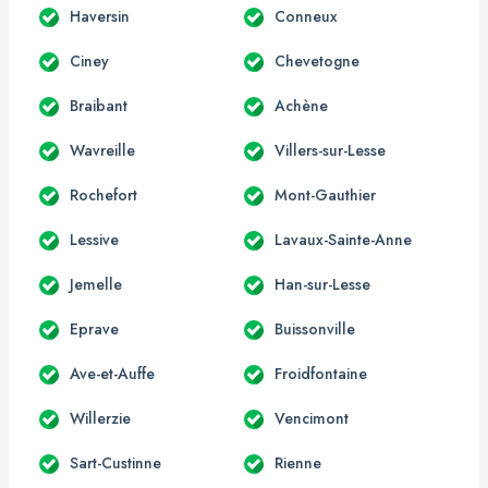
Haversin
Conneux
Ciney
Chevetogne
Braibant
Achène
Wavreille
Villers-sur-Lesse
Rochefort
Mont-Gauthier
Lessive
Lavaux-Sainte-Anne
Jemelle
Han-sur-Lesse
Eprave
Buissonville
Ave-et-Auffe
Froidfontaine
Willerzie
Vencimont
Sart-Custinne
Rienne