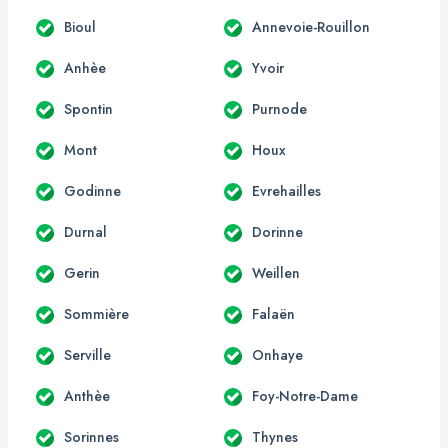
Bioul
Annevoie-Rouillon
Anhèe
Yvoir
Spontin
Purnode
Mont
Houx
Godinne
Evrehailles
Durnal
Dorinne
Gerin
Weillen
Sommière
Falaën
Serville
Onhaye
Anthèe
Foy-Notre-Dame
Sorinnes
Thynes