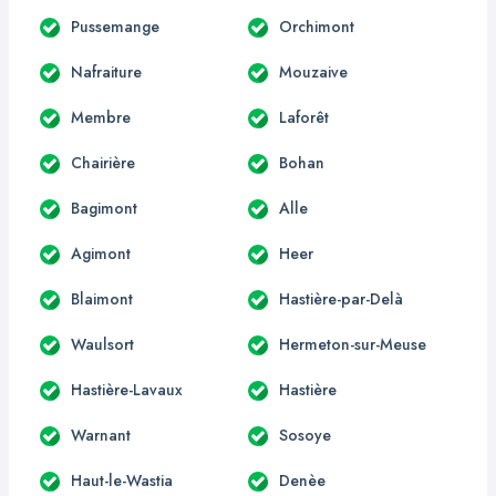
Pussemange
Orchimont
Nafraiture
Mouzaive
Membre
Laforêt
Chairière
Bohan
Bagimont
Alle
Agimont
Heer
Blaimont
Hastière-par-Delà
Waulsort
Hermeton-sur-Meuse
Hastière-Lavaux
Hastière
Warnant
Sosoye
Haut-le-Wastia
Denèe