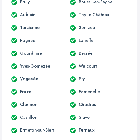
Bruly
Boussu-en-Fagne
Aublain
Thy-le-Château
Tarcienne
Somzee
Rognée
Laneffe
Gourdinne
Berzée
Yves-Gomezée
Walcourt
Vogenée
Pry
Fraire
Fontenelle
Clermont
Chastrès
Castillon
Stave
Ermeton-sur-Biert
Furnaux