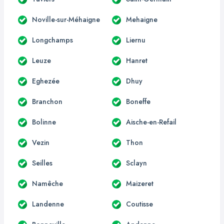
Noville-sur-Méhaigne
Mehaigne
Longchamps
Liernu
Leuze
Hanret
Eghezée
Dhuy
Branchon
Boneffe
Bolinne
Aische-en-Refail
Vezin
Thon
Seilles
Sclayn
Namêche
Maizeret
Landenne
Coutisse