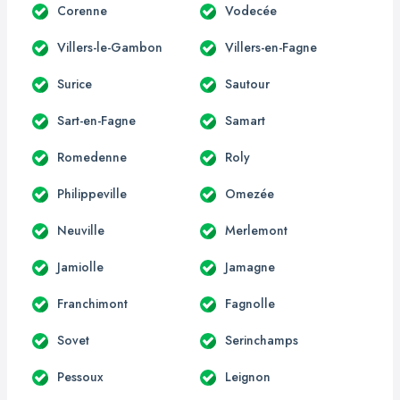
Corenne
Vodecée
Villers-le-Gambon
Villers-en-Fagne
Surice
Sautour
Sart-en-Fagne
Samart
Romedenne
Roly
Philippeville
Omezée
Neuville
Merlemont
Jamiolle
Jamagne
Franchimont
Fagnolle
Sovet
Serinchamps
Pessoux
Leignon