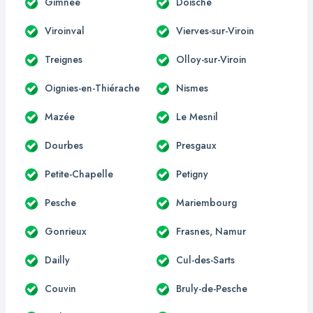
Gimnée
Doische
Viroinval
Vierves-sur-Viroin
Treignes
Olloy-sur-Viroin
Oignies-en-Thiérache
Nismes
Mazée
Le Mesnil
Dourbes
Presgaux
Petite-Chapelle
Petigny
Pesche
Mariembourg
Gonrieux
Frasnes, Namur
Dailly
Cul-des-Sarts
Couvin
Bruly-de-Pesche