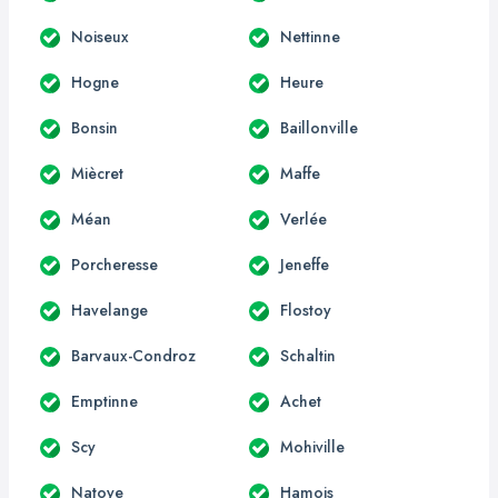
Noiseux
Nettinne
Hogne
Heure
Bonsin
Baillonville
Miècret
Maffe
Méan
Verlée
Porcheresse
Jeneffe
Havelange
Flostoy
Barvaux-Condroz
Schaltin
Emptinne
Achet
Scy
Mohiville
Natoye
Hamois