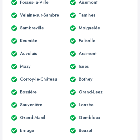
Fosses-la-Ville
Aisemont
Velaine-sur-Sambre
Tamines
Sambreville
Moignelée
Keumiée
Falisolle
Auvelais
Arsimont
Mazy
Isnes
Corroy-le-Château
Bothey
Bossière
Grand-Leez
Sauvenière
Lonzèe
Grand-Manil
Gembloux
Ernage
Beuzet