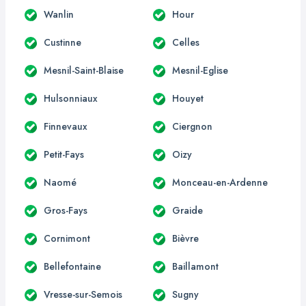
Wanlin
Hour
Custinne
Celles
Mesnil-Saint-Blaise
Mesnil-Eglise
Hulsonniaux
Houyet
Finnevaux
Ciergnon
Petit-Fays
Oizy
Naomé
Monceau-en-Ardenne
Gros-Fays
Graide
Cornimont
Bièvre
Bellefontaine
Baillamont
Vresse-sur-Semois
Sugny