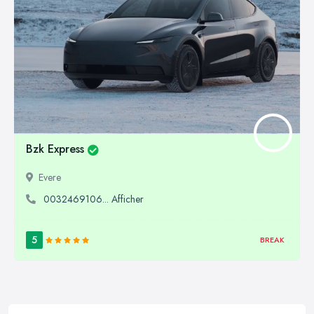
Bzk Express
Evere
0032469106... Afficher
5
BREAK