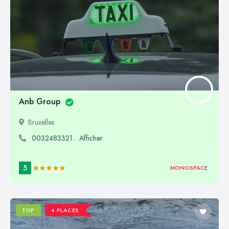
Anb Group
Bruxelles
0032483321... Afficher
5
MONOSPACE
TOP
4 PLACES