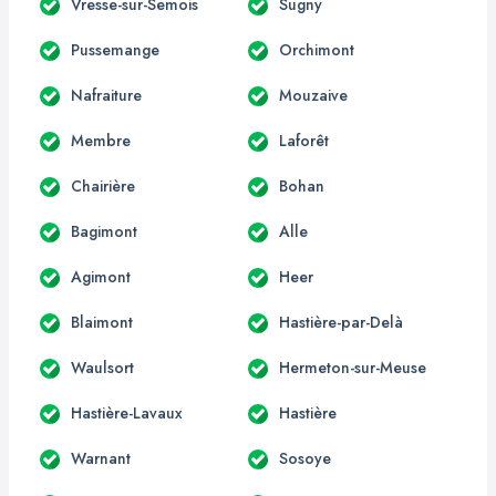
Vresse-sur-Semois
Sugny
Pussemange
Orchimont
Nafraiture
Mouzaive
Membre
Laforêt
Chairière
Bohan
Bagimont
Alle
Agimont
Heer
Blaimont
Hastière-par-Delà
Waulsort
Hermeton-sur-Meuse
Hastière-Lavaux
Hastière
Warnant
Sosoye