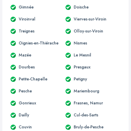
Gimnée
Doische
Viroinval
Vierves-sur-Viroin
Treignes
Olloy-sur-Viroin
Oignies-en-Thiérache
Nismes
Mazée
Le Mesnil
Dourbes
Presgaux
Petite-Chapelle
Petigny
Pesche
Mariembourg
Gonrieux
Frasnes, Namur
Dailly
Cul-des-Sarts
Couvin
Bruly-de-Pesche