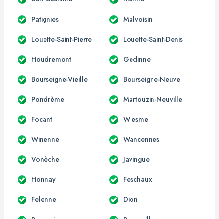
Patignies
Malvoisin
Louette-Saint-Pierre
Louette-Saint-Denis
Houdremont
Gedinne
Bourseigne-Vieille
Bourseigne-Neuve
Pondrème
Martouzin-Neuville
Focant
Wiesme
Winenne
Wancennes
Vonèche
Javingue
Honnay
Feschaux
Felenne
Dion