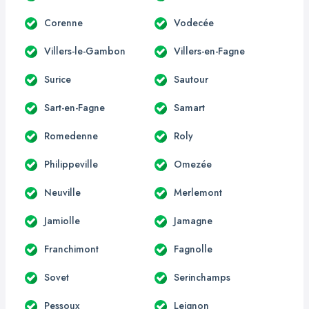
Corenne
Vodecée
Villers-le-Gambon
Villers-en-Fagne
Surice
Sautour
Sart-en-Fagne
Samart
Romedenne
Roly
Philippeville
Omezée
Neuville
Merlemont
Jamiolle
Jamagne
Franchimont
Fagnolle
Sovet
Serinchamps
Pessoux
Leignon