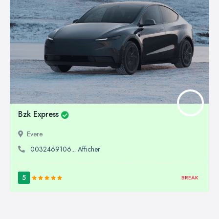
Bzk Express
Evere
0032469106... Afficher
5
BREAK