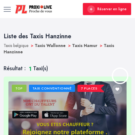
Réserver en ligne
Liste des Taxis Hanzinne
Taxis belgique
>
Taxis Wallonne
>
Taxis Namur
>
Taxis
Hanzinne
Résultat :
Taxi(s)
1
TOP
TAXI CONVENTIONNÉ
7 PLACES