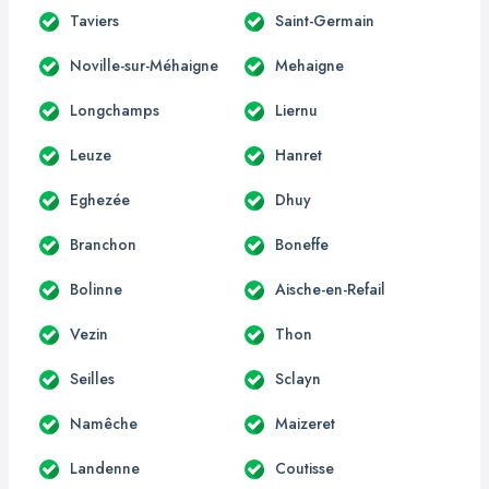
Taviers
Saint-Germain
Noville-sur-Méhaigne
Mehaigne
Longchamps
Liernu
Leuze
Hanret
Eghezée
Dhuy
Branchon
Boneffe
Bolinne
Aische-en-Refail
Vezin
Thon
Seilles
Sclayn
Namêche
Maizeret
Landenne
Coutisse