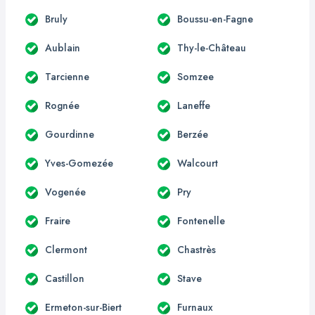
Bruly
Boussu-en-Fagne
Aublain
Thy-le-Château
Tarcienne
Somzee
Rognée
Laneffe
Gourdinne
Berzée
Yves-Gomezée
Walcourt
Vogenée
Pry
Fraire
Fontenelle
Clermont
Chastrès
Castillon
Stave
Ermeton-sur-Biert
Furnaux