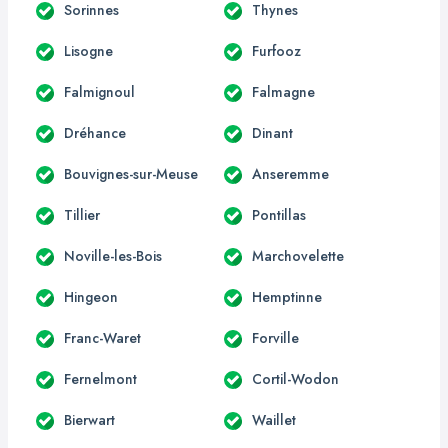
Sorinnes
Thynes
Lisogne
Furfooz
Falmignoul
Falmagne
Dréhance
Dinant
Bouvignes-sur-Meuse
Anseremme
Tillier
Pontillas
Noville-les-Bois
Marchovelette
Hingeon
Hemptinne
Franc-Waret
Forville
Fernelmont
Cortil-Wodon
Bierwart
Waillet