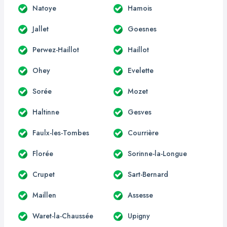
Natoye
Hamois
Jallet
Goesnes
Perwez-Haillot
Haillot
Ohey
Evelette
Sorée
Mozet
Haltinne
Gesves
Faulx-les-Tombes
Courrière
Florée
Sorinne-la-Longue
Crupet
Sart-Bernard
Maillen
Assesse
Waret-la-Chaussée
Upigny