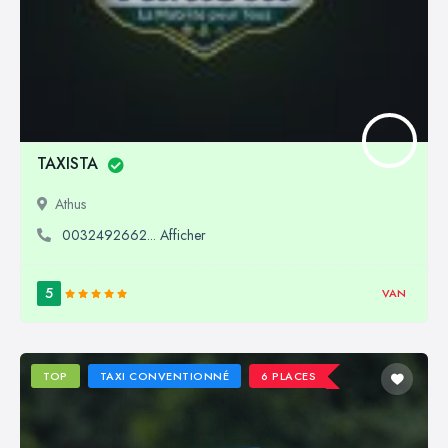
TAXISTA
Athus
0032492662... Afficher
5
VAN
TOP
TAXI CONVENTIONNÉ
6 PLACES