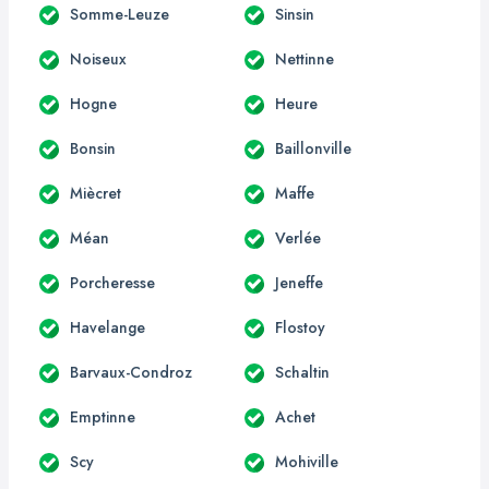
Somme-Leuze
Sinsin
Noiseux
Nettinne
Hogne
Heure
Bonsin
Baillonville
Miècret
Maffe
Méan
Verlée
Porcheresse
Jeneffe
Havelange
Flostoy
Barvaux-Condroz
Schaltin
Emptinne
Achet
Scy
Mohiville