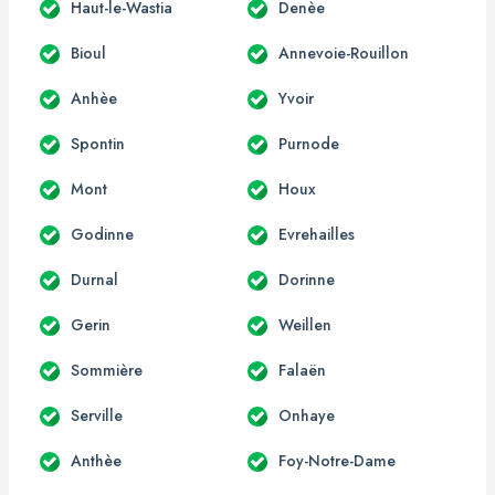
Haut-le-Wastia
Denèe
Bioul
Annevoie-Rouillon
Anhèe
Yvoir
Spontin
Purnode
Mont
Houx
Godinne
Evrehailles
Durnal
Dorinne
Gerin
Weillen
Sommière
Falaën
Serville
Onhaye
Anthèe
Foy-Notre-Dame