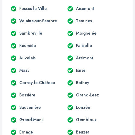
Fosses-la-Ville
Aisemont
Velaine-sur-Sambre
Tamines
Sambreville
Moignelée
Keumiée
Falisolle
Auvelais
Arsimont
Mazy
Isnes
Corroy-le-Château
Bothey
Bossière
Grand-Leez
Sauvenière
Lonzèe
Grand-Manil
Gembloux
Ernage
Beuzet