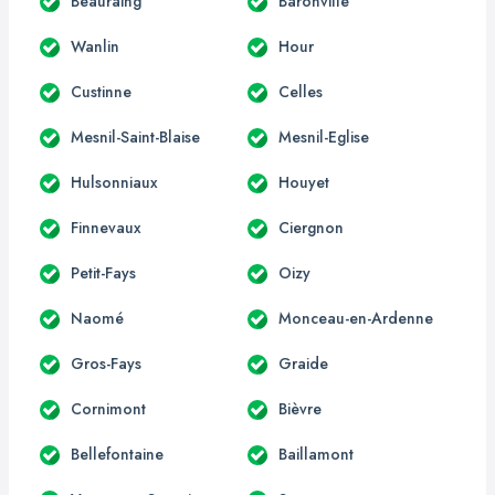
Beauraing
Baronville
Wanlin
Hour
Custinne
Celles
Mesnil-Saint-Blaise
Mesnil-Eglise
Hulsonniaux
Houyet
Finnevaux
Ciergnon
Petit-Fays
Oizy
Naomé
Monceau-en-Ardenne
Gros-Fays
Graide
Cornimont
Bièvre
Bellefontaine
Baillamont