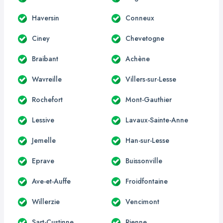
Haversin
Conneux
Ciney
Chevetogne
Braibant
Achène
Wavreille
Villers-sur-Lesse
Rochefort
Mont-Gauthier
Lessive
Lavaux-Sainte-Anne
Jemelle
Han-sur-Lesse
Eprave
Buissonville
Ave-et-Auffe
Froidfontaine
Willerzie
Vencimont
Sart-Custinne
Rienne