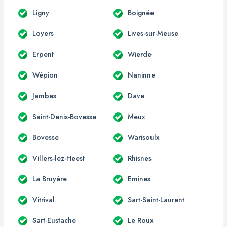
Ligny
Boignée
Loyers
Lives-sur-Meuse
Erpent
Wierde
Wépion
Naninne
Jambes
Dave
Saint-Denis-Bovesse
Meux
Bovesse
Warisoulx
Villers-lez-Heest
Rhisnes
La Bruyère
Emines
Vitrival
Sart-Saint-Laurent
Sart-Eustache
Le Roux