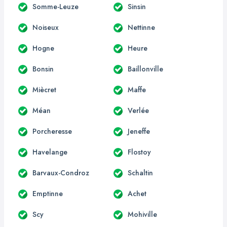
Somme-Leuze
Sinsin
Noiseux
Nettinne
Hogne
Heure
Bonsin
Baillonville
Miècret
Maffe
Méan
Verlée
Porcheresse
Jeneffe
Havelange
Flostoy
Barvaux-Condroz
Schaltin
Emptinne
Achet
Scy
Mohiville