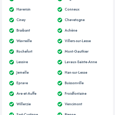
Haversin
Conneux
Ciney
Chevetogne
Braibant
Achène
Wavreille
Villers-sur-Lesse
Rochefort
Mont-Gauthier
Lessive
Lavaux-Sainte-Anne
Jemelle
Han-sur-Lesse
Eprave
Buissonville
Ave-et-Auffe
Froidfontaine
Willerzie
Vencimont
Sart-Custinne
Rienne