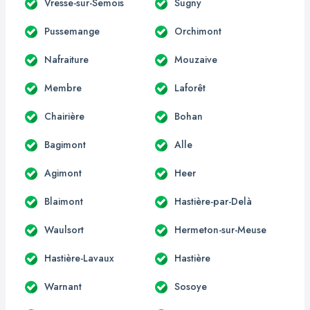
Vresse-sur-Semois
Sugny
Pussemange
Orchimont
Nafraiture
Mouzaive
Membre
Laforêt
Chairière
Bohan
Bagimont
Alle
Agimont
Heer
Blaimont
Hastière-par-Delà
Waulsort
Hermeton-sur-Meuse
Hastière-Lavaux
Hastière
Warnant
Sosoye