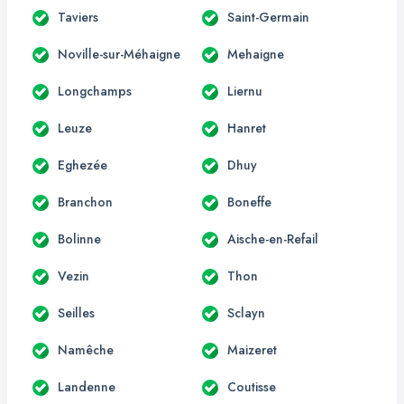
Taviers
Saint-Germain
Noville-sur-Méhaigne
Mehaigne
Longchamps
Liernu
Leuze
Hanret
Eghezée
Dhuy
Branchon
Boneffe
Bolinne
Aische-en-Refail
Vezin
Thon
Seilles
Sclayn
Namêche
Maizeret
Landenne
Coutisse