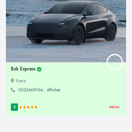
Bzk Express
Evere
0032469106... Afficher
5
BREAK