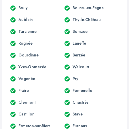
Bruly
Boussu-en-Fagne
Aublain
Thy-le-Château
Tarcienne
Somzee
Rognée
Laneffe
Gourdinne
Berzée
Yves-Gomezée
Walcourt
Vogenée
Pry
Fraire
Fontenelle
Clermont
Chastrès
Castillon
Stave
Ermeton-sur-Biert
Furnaux