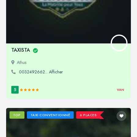
TAXISTA
Athus
0032492662... Afficher
5
VAN
TOP
TAXI CONVENTIONNÉ
6 PLACES