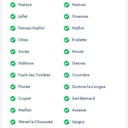
Natoye
Hamois
Jallet
Goesnes
Perwez-Haillot
Haillot
Ohey
Evelette
Sorée
Mozet
Haltinne
Gesves
Faulx-les-Tombes
Courrière
Florée
Sorinne-la-Longue
Crupet
Sart-Bernard
Maillen
Assesse
Waret-la-Chaussée
Upigny