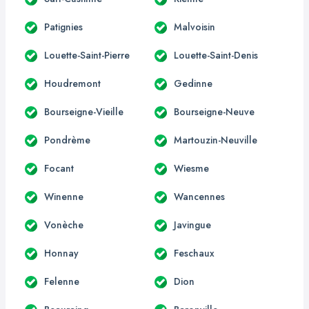
Patignies
Malvoisin
Louette-Saint-Pierre
Louette-Saint-Denis
Houdremont
Gedinne
Bourseigne-Vieille
Bourseigne-Neuve
Pondrème
Martouzin-Neuville
Focant
Wiesme
Winenne
Wancennes
Vonèche
Javingue
Honnay
Feschaux
Felenne
Dion