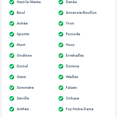
Haut-le-Wastia
Denèe
Bioul
Annevoie-Rouillon
Anhèe
Yvoir
Spontin
Purnode
Mont
Houx
Godinne
Evrehailles
Durnal
Dorinne
Gerin
Weillen
Sommière
Falaën
Serville
Onhaye
Anthèe
Foy-Notre-Dame