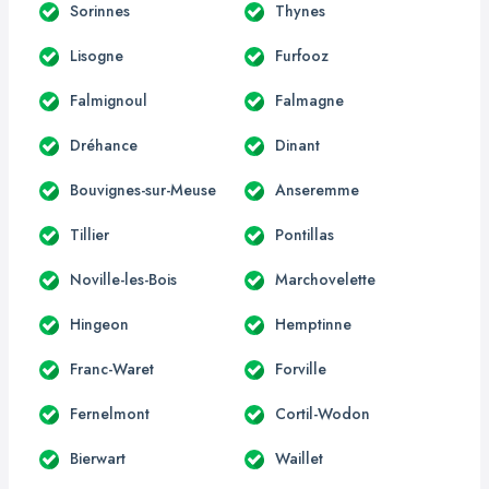
Sorinnes
Thynes
Lisogne
Furfooz
Falmignoul
Falmagne
Dréhance
Dinant
Bouvignes-sur-Meuse
Anseremme
Tillier
Pontillas
Noville-les-Bois
Marchovelette
Hingeon
Hemptinne
Franc-Waret
Forville
Fernelmont
Cortil-Wodon
Bierwart
Waillet