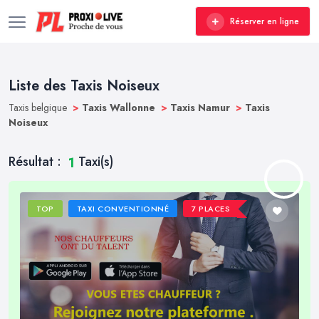
Réserver en ligne
Liste des Taxis Noiseux
Taxis belgique
>
Taxis Wallonne
>
Taxis Namur
>
Taxis
Noiseux
Résultat :
Taxi(s)
1
TOP
TAXI CONVENTIONNÉ
7 PLACES