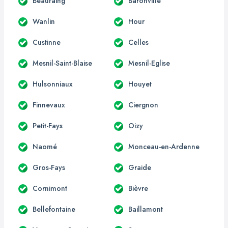
Beauraing
Baronville
Wanlin
Hour
Custinne
Celles
Mesnil-Saint-Blaise
Mesnil-Eglise
Hulsonniaux
Houyet
Finnevaux
Ciergnon
Petit-Fays
Oizy
Naomé
Monceau-en-Ardenne
Gros-Fays
Graide
Cornimont
Bièvre
Bellefontaine
Baillamont