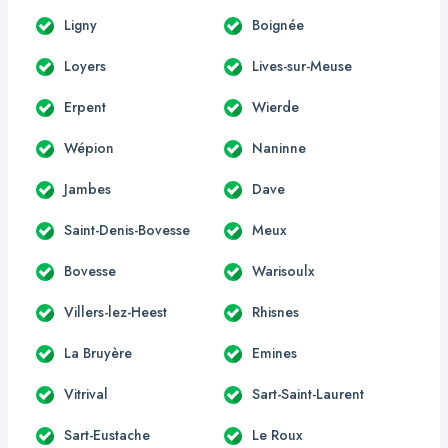
Ligny
Boignée
Loyers
Lives-sur-Meuse
Erpent
Wierde
Wépion
Naninne
Jambes
Dave
Saint-Denis-Bovesse
Meux
Bovesse
Warisoulx
Villers-lez-Heest
Rhisnes
La Bruyère
Emines
Vitrival
Sart-Saint-Laurent
Sart-Eustache
Le Roux