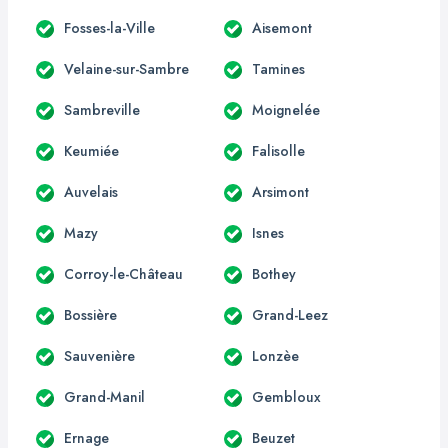
Fosses-la-Ville
Aisemont
Velaine-sur-Sambre
Tamines
Sambreville
Moignelée
Keumiée
Falisolle
Auvelais
Arsimont
Mazy
Isnes
Corroy-le-Château
Bothey
Bossière
Grand-Leez
Sauvenière
Lonzèe
Grand-Manil
Gembloux
Ernage
Beuzet