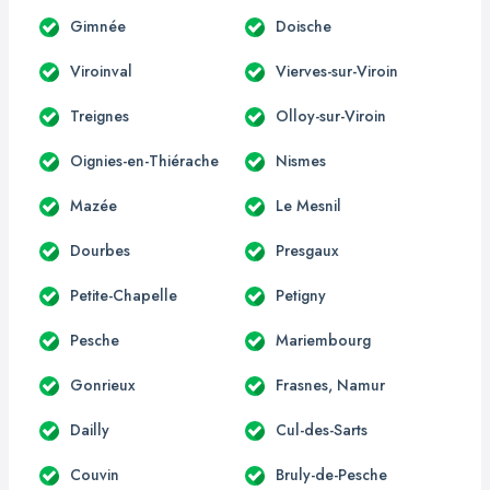
Gimnée
Doische
Viroinval
Vierves-sur-Viroin
Treignes
Olloy-sur-Viroin
Oignies-en-Thiérache
Nismes
Mazée
Le Mesnil
Dourbes
Presgaux
Petite-Chapelle
Petigny
Pesche
Mariembourg
Gonrieux
Frasnes, Namur
Dailly
Cul-des-Sarts
Couvin
Bruly-de-Pesche