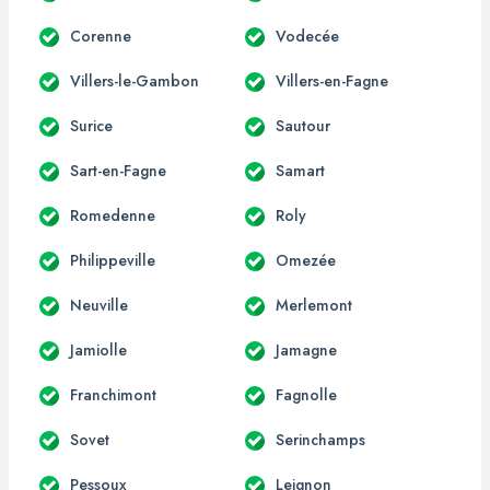
Corenne
Vodecée
Villers-le-Gambon
Villers-en-Fagne
Surice
Sautour
Sart-en-Fagne
Samart
Romedenne
Roly
Philippeville
Omezée
Neuville
Merlemont
Jamiolle
Jamagne
Franchimont
Fagnolle
Sovet
Serinchamps
Pessoux
Leignon