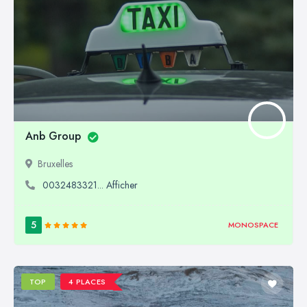
Anb Group
Bruxelles
0032483321... Afficher
5
MONOSPACE
TOP
4 PLACES