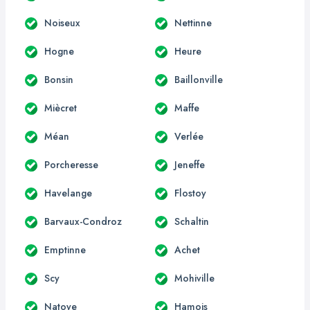
Noiseux
Nettinne
Hogne
Heure
Bonsin
Baillonville
Miècret
Maffe
Méan
Verlée
Porcheresse
Jeneffe
Havelange
Flostoy
Barvaux-Condroz
Schaltin
Emptinne
Achet
Scy
Mohiville
Natoye
Hamois