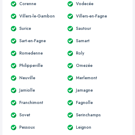
Corenne
Vodecée
Villers-le-Gambon
Villers-en-Fagne
Surice
Sautour
Sart-en-Fagne
Samart
Romedenne
Roly
Philippeville
Omezée
Neuville
Merlemont
Jamiolle
Jamagne
Franchimont
Fagnolle
Sovet
Serinchamps
Pessoux
Leignon