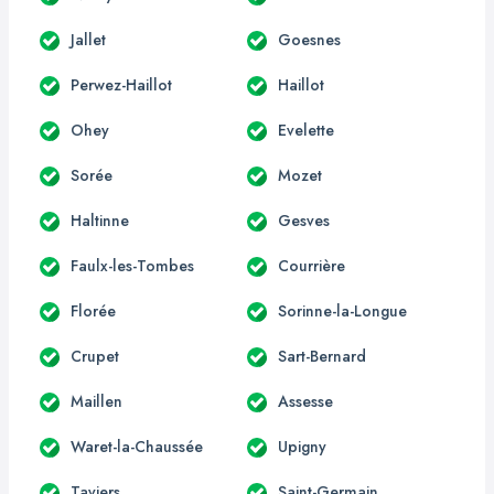
Jallet
Goesnes
Perwez-Haillot
Haillot
Ohey
Evelette
Sorée
Mozet
Haltinne
Gesves
Faulx-les-Tombes
Courrière
Florée
Sorinne-la-Longue
Crupet
Sart-Bernard
Maillen
Assesse
Waret-la-Chaussée
Upigny
Taviers
Saint-Germain