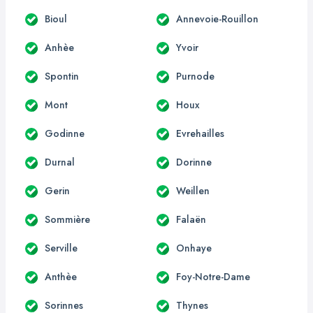
Bioul
Annevoie-Rouillon
Anhèe
Yvoir
Spontin
Purnode
Mont
Houx
Godinne
Evrehailles
Durnal
Dorinne
Gerin
Weillen
Sommière
Falaën
Serville
Onhaye
Anthèe
Foy-Notre-Dame
Sorinnes
Thynes