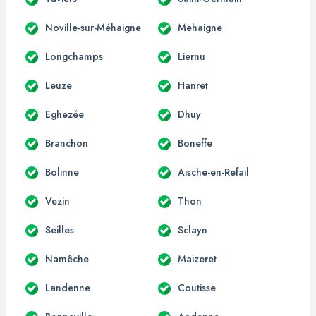
Noville-sur-Méhaigne
Mehaigne
Longchamps
Liernu
Leuze
Hanret
Eghezée
Dhuy
Branchon
Boneffe
Bolinne
Aische-en-Refail
Vezin
Thon
Seilles
Sclayn
Namêche
Maizeret
Landenne
Coutisse