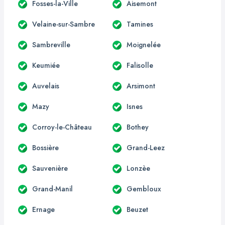
Fosses-la-Ville
Aisemont
Velaine-sur-Sambre
Tamines
Sambreville
Moignelée
Keumiée
Falisolle
Auvelais
Arsimont
Mazy
Isnes
Corroy-le-Château
Bothey
Bossière
Grand-Leez
Sauvenière
Lonzèe
Grand-Manil
Gembloux
Ernage
Beuzet