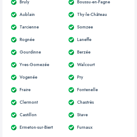
Bruly
Boussu-en-Fagne
Aublain
Thy-le-Château
Tarcienne
Somzee
Rognée
Laneffe
Gourdinne
Berzée
Yves-Gomezée
Walcourt
Vogenée
Pry
Fraire
Fontenelle
Clermont
Chastrès
Castillon
Stave
Ermeton-sur-Biert
Furnaux