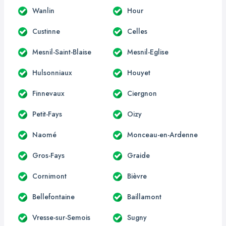
Wanlin
Hour
Custinne
Celles
Mesnil-Saint-Blaise
Mesnil-Eglise
Hulsonniaux
Houyet
Finnevaux
Ciergnon
Petit-Fays
Oizy
Naomé
Monceau-en-Ardenne
Gros-Fays
Graide
Cornimont
Bièvre
Bellefontaine
Baillamont
Vresse-sur-Semois
Sugny