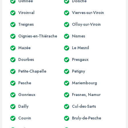
Gimnée
Doische
Viroinval
Vierves-sur-Viroin
Treignes
Olloy-sur-Viroin
Oignies-en-Thiérache
Nismes
Mazée
Le Mesnil
Dourbes
Presgaux
Petite-Chapelle
Petigny
Pesche
Mariembourg
Gonrieux
Frasnes, Namur
Dailly
Cul-des-Sarts
Couvin
Bruly-de-Pesche