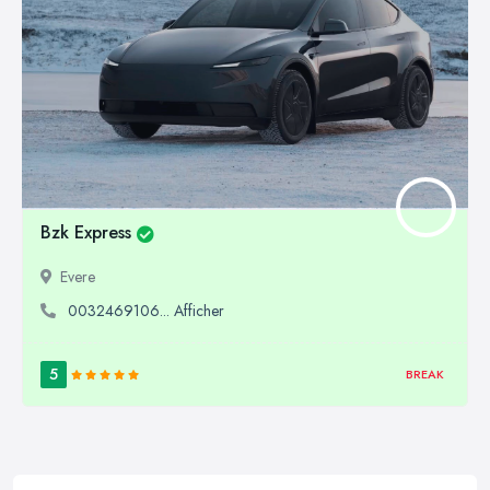
Bzk Express
Evere
0032469106... Afficher
5
BREAK