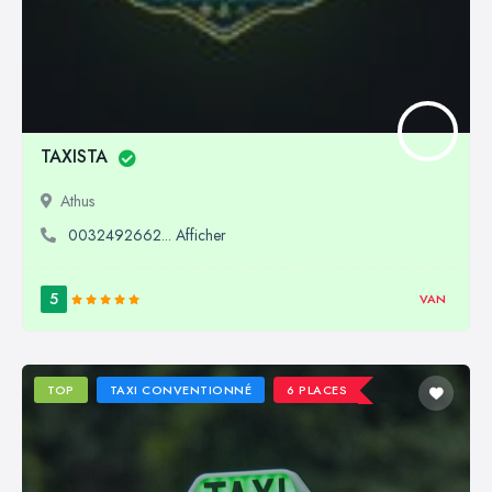
TAXISTA
Athus
0032492662... Afficher
5
VAN
TOP
TAXI CONVENTIONNÉ
6 PLACES