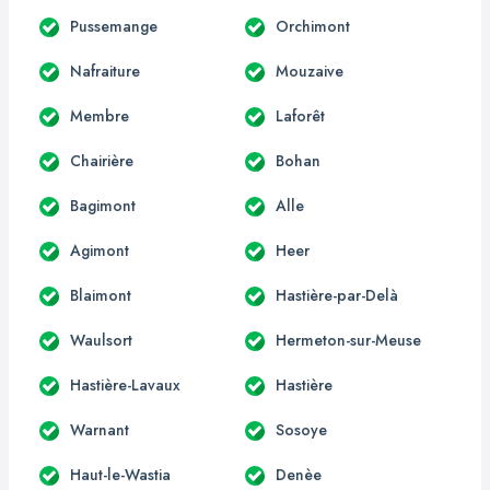
Pussemange
Orchimont
Nafraiture
Mouzaive
Membre
Laforêt
Chairière
Bohan
Bagimont
Alle
Agimont
Heer
Blaimont
Hastière-par-Delà
Waulsort
Hermeton-sur-Meuse
Hastière-Lavaux
Hastière
Warnant
Sosoye
Haut-le-Wastia
Denèe