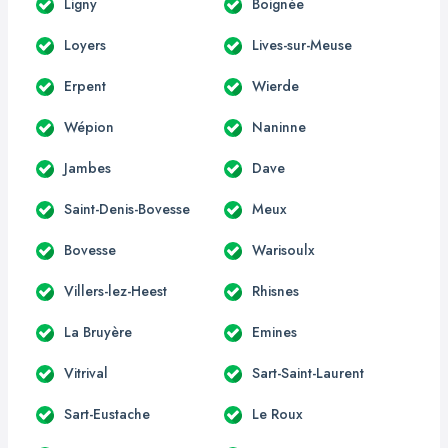
Ligny
Boignée
Loyers
Lives-sur-Meuse
Erpent
Wierde
Wépion
Naninne
Jambes
Dave
Saint-Denis-Bovesse
Meux
Bovesse
Warisoulx
Villers-lez-Heest
Rhisnes
La Bruyère
Emines
Vitrival
Sart-Saint-Laurent
Sart-Eustache
Le Roux