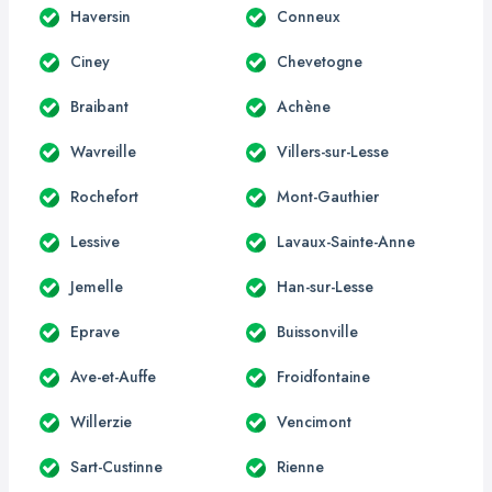
Haversin
Conneux
Ciney
Chevetogne
Braibant
Achène
Wavreille
Villers-sur-Lesse
Rochefort
Mont-Gauthier
Lessive
Lavaux-Sainte-Anne
Jemelle
Han-sur-Lesse
Eprave
Buissonville
Ave-et-Auffe
Froidfontaine
Willerzie
Vencimont
Sart-Custinne
Rienne