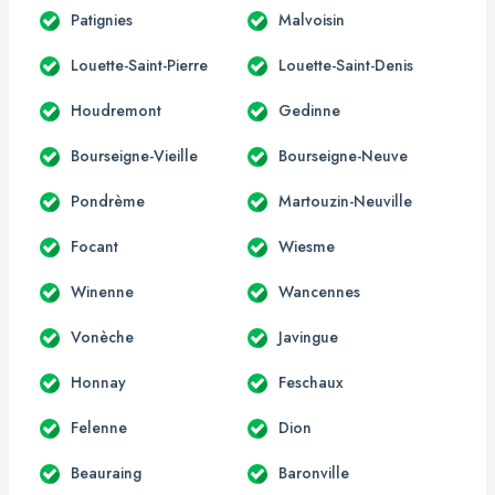
Patignies
Malvoisin
Louette-Saint-Pierre
Louette-Saint-Denis
Houdremont
Gedinne
Bourseigne-Vieille
Bourseigne-Neuve
Pondrème
Martouzin-Neuville
Focant
Wiesme
Winenne
Wancennes
Vonèche
Javingue
Honnay
Feschaux
Felenne
Dion
Beauraing
Baronville