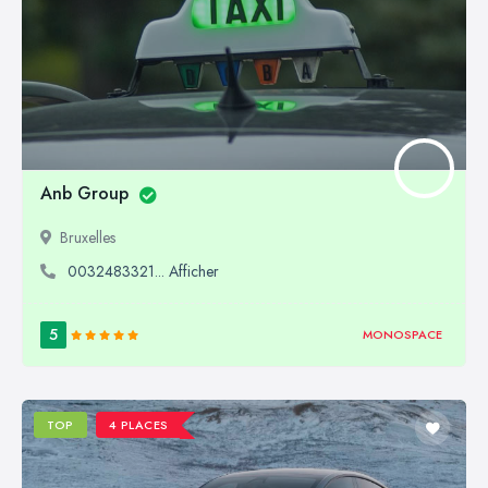
Anb Group
Bruxelles
0032483321... Afficher
5
MONOSPACE
TOP
4 PLACES