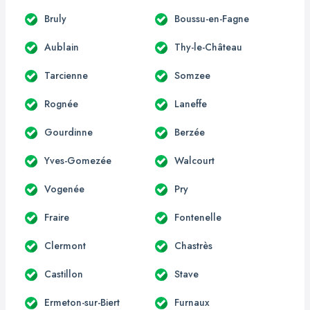
Bruly
Boussu-en-Fagne
Aublain
Thy-le-Château
Tarcienne
Somzee
Rognée
Laneffe
Gourdinne
Berzée
Yves-Gomezée
Walcourt
Vogenée
Pry
Fraire
Fontenelle
Clermont
Chastrès
Castillon
Stave
Ermeton-sur-Biert
Furnaux