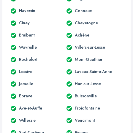
Haversin
Conneux
Ciney
Chevetogne
Braibant
Achène
Wavreille
Villers-sur-Lesse
Rochefort
Mont-Gauthier
Lessive
Lavaux-Sainte-Anne
Jemelle
Han-sur-Lesse
Eprave
Buissonville
Ave-et-Auffe
Froidfontaine
Willerzie
Vencimont
Sart-Custinne
Rienne