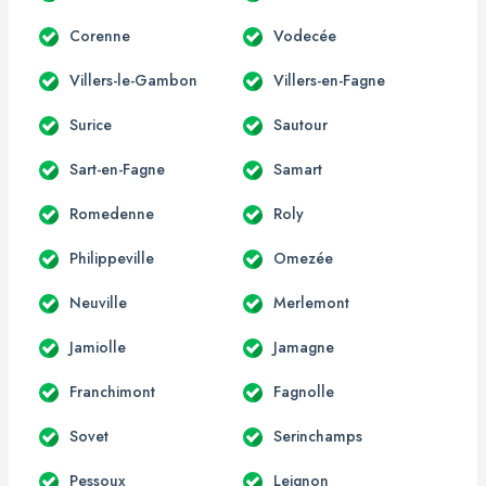
Corenne
Vodecée
Villers-le-Gambon
Villers-en-Fagne
Surice
Sautour
Sart-en-Fagne
Samart
Romedenne
Roly
Philippeville
Omezée
Neuville
Merlemont
Jamiolle
Jamagne
Franchimont
Fagnolle
Sovet
Serinchamps
Pessoux
Leignon