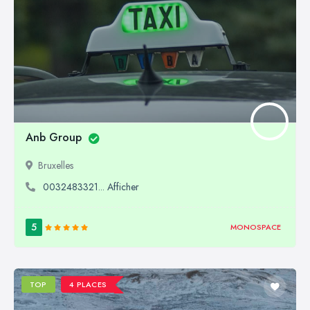
Anb Group
Bruxelles
0032483321... Afficher
5
MONOSPACE
TOP
4 PLACES