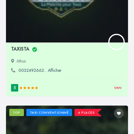
TAXISTA
Athus
0032492662... Afficher
5
VAN
TOP
TAXI CONVENTIONNÉ
6 PLACES