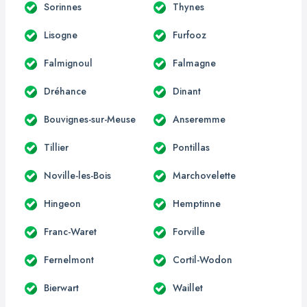
Sorinnes
Thynes
Lisogne
Furfooz
Falmignoul
Falmagne
Dréhance
Dinant
Bouvignes-sur-Meuse
Anseremme
Tillier
Pontillas
Noville-les-Bois
Marchovelette
Hingeon
Hemptinne
Franc-Waret
Forville
Fernelmont
Cortil-Wodon
Bierwart
Waillet