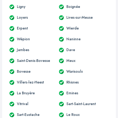
Ligny
Boignée
Loyers
Lives-sur-Meuse
Erpent
Wierde
Wépion
Naninne
Jambes
Dave
Saint-Denis-Bovesse
Meux
Bovesse
Warisoulx
Villers-lez-Heest
Rhisnes
La Bruyère
Emines
Vitrival
Sart-Saint-Laurent
Sart-Eustache
Le Roux