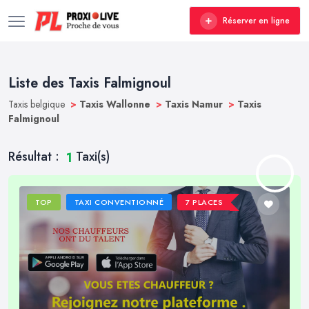
Réserver en ligne
Liste des Taxis Falmignoul
Taxis belgique
>
Taxis Wallonne
>
Taxis Namur
>
Taxis
Falmignoul
Résultat :
Taxi(s)
1
TOP
TAXI CONVENTIONNÉ
7 PLACES