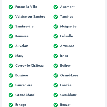
Fosses-la-Ville
Aisemont
Velaine-sur-Sambre
Tamines
Sambreville
Moignelée
Keumiée
Falisolle
Auvelais
Arsimont
Mazy
Isnes
Corroy-le-Château
Bothey
Bossière
Grand-Leez
Sauvenière
Lonzèe
Grand-Manil
Gembloux
Ernage
Beuzet