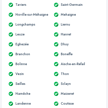
Taviers
Saint-Germain
Noville-sur-Méhaigne
Mehaigne
Longchamps
Liernu
Leuze
Hanret
Eghezée
Dhuy
Branchon
Boneffe
Bolinne
Aische-en-Refail
Vezin
Thon
Seilles
Sclayn
Namêche
Maizeret
Landenne
Coutisse