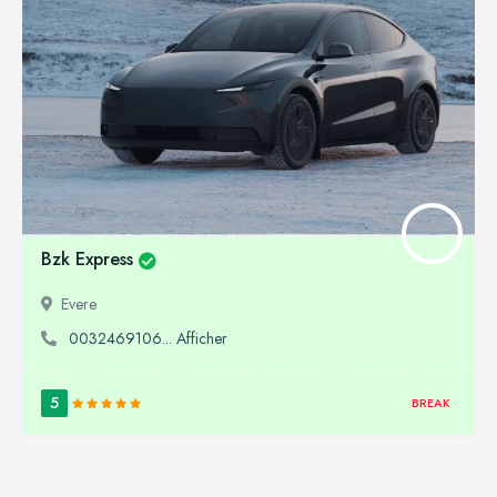
Bzk Express
Evere
0032469106... Afficher
5
BREAK