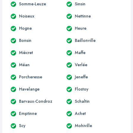
Somme-Leuze
Sinsin
Noiseux
Nettinne
Hogne
Heure
Bonsin
Baillonville
Miècret
Maffe
Méan
Verlée
Porcheresse
Jeneffe
Havelange
Flostoy
Barvaux-Condroz
Schaltin
Emptinne
Achet
Scy
Mohiville