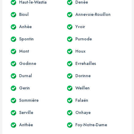
Haut-le-Wastia
Denèe
Bioul
Annevoie-Rouillon
Anhèe
Yvoir
Spontin
Purnode
Mont
Houx
Godinne
Evrehailles
Durnal
Dorinne
Gerin
Weillen
Sommière
Falaën
Serville
Onhaye
Anthèe
Foy-Notre-Dame