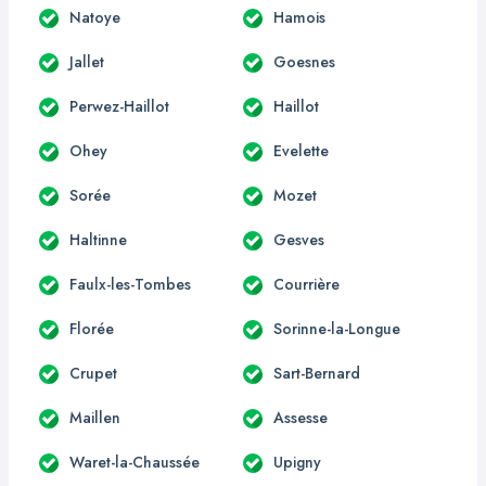
Natoye
Hamois
Jallet
Goesnes
Perwez-Haillot
Haillot
Ohey
Evelette
Sorée
Mozet
Haltinne
Gesves
Faulx-les-Tombes
Courrière
Florée
Sorinne-la-Longue
Crupet
Sart-Bernard
Maillen
Assesse
Waret-la-Chaussée
Upigny