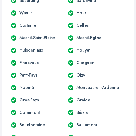
Beauraing
Baronville
Wanlin
Hour
Custinne
Celles
Mesnil-Saint-Blaise
Mesnil-Eglise
Hulsonniaux
Houyet
Finnevaux
Ciergnon
Petit-Fays
Oizy
Naomé
Monceau-en-Ardenne
Gros-Fays
Graide
Cornimont
Bièvre
Bellefontaine
Baillamont