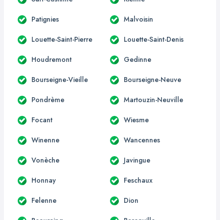
Patignies
Malvoisin
Louette-Saint-Pierre
Louette-Saint-Denis
Houdremont
Gedinne
Bourseigne-Vieille
Bourseigne-Neuve
Pondrème
Martouzin-Neuville
Focant
Wiesme
Winenne
Wancennes
Vonèche
Javingue
Honnay
Feschaux
Felenne
Dion