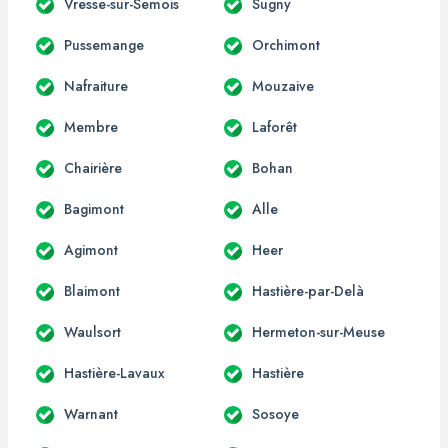
Vresse-sur-Semois
Sugny
Pussemange
Orchimont
Nafraiture
Mouzaive
Membre
Laforêt
Chairière
Bohan
Bagimont
Alle
Agimont
Heer
Blaimont
Hastière-par-Delà
Waulsort
Hermeton-sur-Meuse
Hastière-Lavaux
Hastière
Warnant
Sosoye