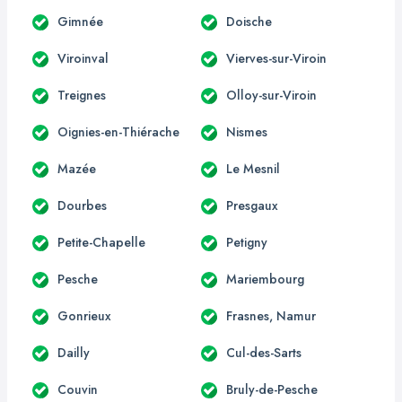
Gimnée
Doische
Viroinval
Vierves-sur-Viroin
Treignes
Olloy-sur-Viroin
Oignies-en-Thiérache
Nismes
Mazée
Le Mesnil
Dourbes
Presgaux
Petite-Chapelle
Petigny
Pesche
Mariembourg
Gonrieux
Frasnes, Namur
Dailly
Cul-des-Sarts
Couvin
Bruly-de-Pesche