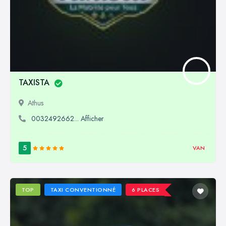
TAXISTA
Athus
0032492662... Afficher
5
VAN
TOP
TAXI CONVENTIONNÉ
6 PLACES