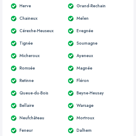
Herve
Grand-Rechain
Chaineux
Melen
Cérexhe-Heuseux
Evegnée
Tignée
Soumagne
Micheroux
Ayeneux
Romsée
Magnée
Retinne
Fléron
Queue-du-Bois
Beyne-Heusay
Bellaire
Warsage
Neufchâteau
Mortroux
Feneur
Dalhem