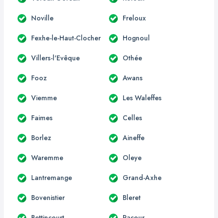
Noville
Freloux
Fexhe-le-Haut-Clocher
Hognoul
Villers-l'Evêque
Othée
Fooz
Awans
Viemme
Les Waleffes
Faimes
Celles
Borlez
Aineffe
Waremme
Oleye
Lantremange
Grand-Axhe
Bovenistier
Bleret
Bettincourt
Racour