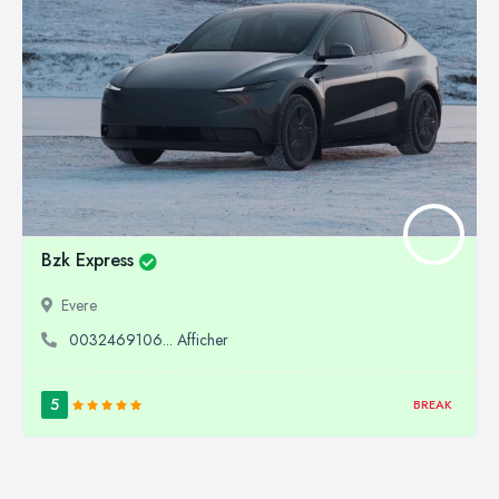
Bzk Express
Evere
0032469106... Afficher
5
BREAK