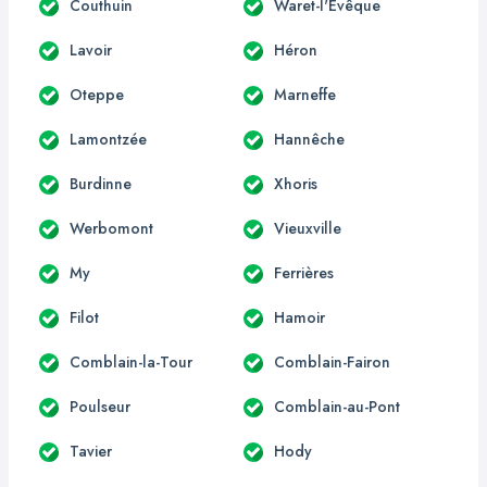
Couthuin
Waret-l'Evêque
Lavoir
Héron
Oteppe
Marneffe
Lamontzée
Hannêche
Burdinne
Xhoris
Werbomont
Vieuxville
My
Ferrières
Filot
Hamoir
Comblain-la-Tour
Comblain-Fairon
Poulseur
Comblain-au-Pont
Tavier
Hody