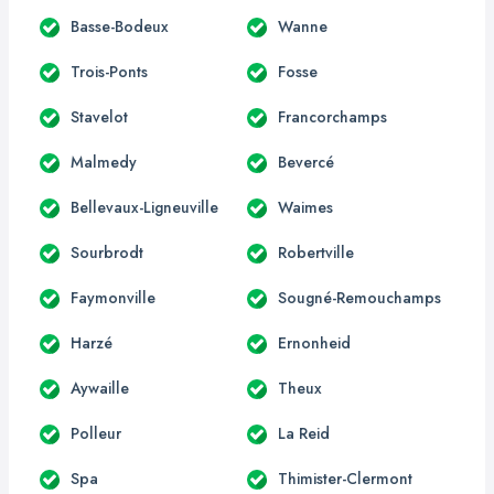
Basse-Bodeux
Wanne
Trois-Ponts
Fosse
Stavelot
Francorchamps
Malmedy
Bevercé
Bellevaux-Ligneuville
Waimes
Sourbrodt
Robertville
Faymonville
Sougné-Remouchamps
Harzé
Ernonheid
Aywaille
Theux
Polleur
La Reid
Spa
Thimister-Clermont