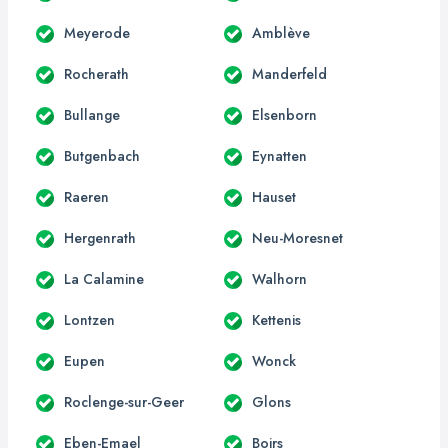
Meyerode
Amblève
Rocherath
Manderfeld
Bullange
Elsenborn
Butgenbach
Eynatten
Raeren
Hauset
Hergenrath
Neu-Moresnet
La Calamine
Walhorn
Lontzen
Kettenis
Eupen
Wonck
Roclenge-sur-Geer
Glons
Eben-Emael
Boirs