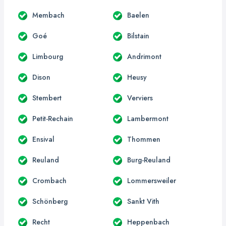
Membach
Baelen
Goé
Bilstain
Limbourg
Andrimont
Dison
Heusy
Stembert
Verviers
Petit-Rechain
Lambermont
Ensival
Thommen
Reuland
Burg-Reuland
Crombach
Lommersweiler
Schönberg
Sankt Vith
Recht
Heppenbach