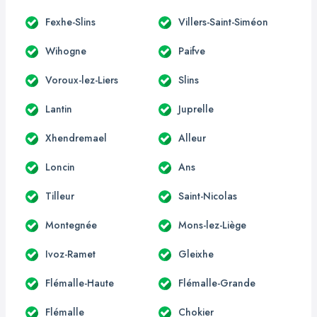
Fexhe-Slins
Villers-Saint-Siméon
Wihogne
Paifve
Voroux-lez-Liers
Slins
Lantin
Juprelle
Xhendremael
Alleur
Loncin
Ans
Tilleur
Saint-Nicolas
Montegnée
Mons-lez-Liège
Ivoz-Ramet
Gleixhe
Flémalle-Haute
Flémalle-Grande
Flémalle
Chokier