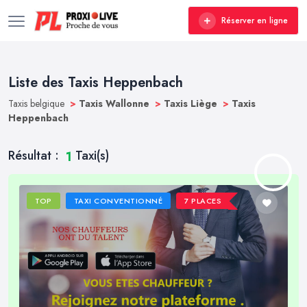
Réserver en ligne
Liste des Taxis Heppenbach
Taxis belgique
>
Taxis Wallonne
>
Taxis Liège
>
Taxis
Heppenbach
Résultat :
Taxi(s)
1
TOP
TAXI CONVENTIONNÉ
7 PLACES