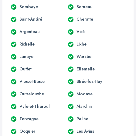
Bombaye
Berneau
Saint-André
Cheratte
Argenteau
Visé
Richelle
Lixhe
Lanaye
Warzée
Ouffet
Ellemelle
Vierset-Barse
Strée-lez-Huy
Outrelouxhe
Modave
Vyle-et-Tharoul
Marchin
Terwagne
Pailhe
Ocquier
Les Avins