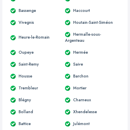
Bassenge
Haccourt
Vivegnis
Houtain-Saint-Siméon
Hermalle-sous-
Heure-le-Romain
Argenteau
Oupeye
Hermée
Saint-Remy
Saive
Housse
Barchon
Trembleur
Mortier
Blégny
Charneux
Bolland
Xhendelesse
Battice
Julémont