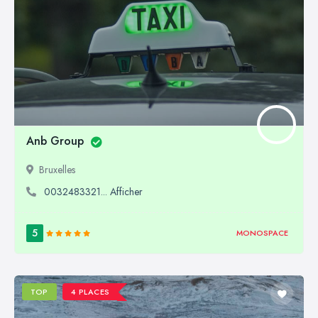
Anb Group
Bruxelles
0032483321... Afficher
5
MONOSPACE
TOP
4 PLACES