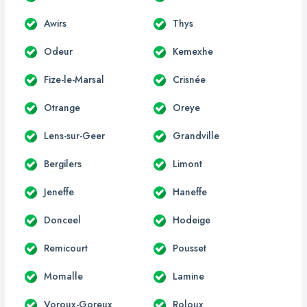
Awirs
Thys
Odeur
Kemexhe
Fize-le-Marsal
Crisnée
Otrange
Oreye
Lens-sur-Geer
Grandville
Bergilers
Limont
Jeneffe
Haneffe
Donceel
Hodeige
Remicourt
Pousset
Momalle
Lamine
Voroux-Goreux
Roloux