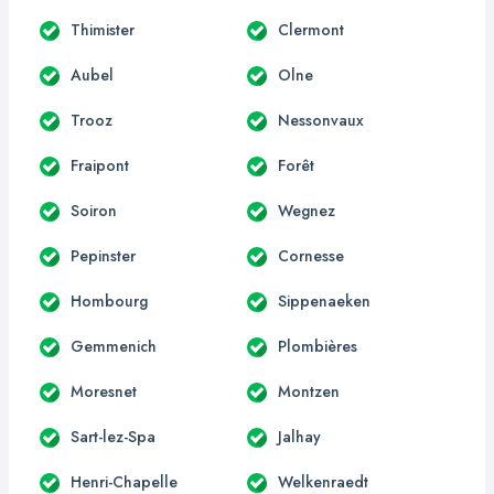
Thimister
Clermont
Aubel
Olne
Trooz
Nessonvaux
Fraipont
Forêt
Soiron
Wegnez
Pepinster
Cornesse
Hombourg
Sippenaeken
Gemmenich
Plombières
Moresnet
Montzen
Sart-lez-Spa
Jalhay
Henri-Chapelle
Welkenraedt