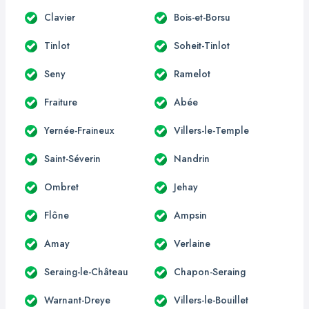
Clavier
Bois-et-Borsu
Tinlot
Soheit-Tinlot
Seny
Ramelot
Fraiture
Abée
Yernée-Fraineux
Villers-le-Temple
Saint-Séverin
Nandrin
Ombret
Jehay
Flône
Ampsin
Amay
Verlaine
Seraing-le-Château
Chapon-Seraing
Warnant-Dreye
Villers-le-Bouillet