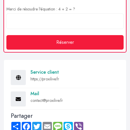
Merci de résoudre l'équation : 4 + 2 = ?
Réserver
Service client
https://proxilive.fr
Mail
contact@proxilive.fr
Partager
Share
Facebook
Twitter
Email
Message
Skype
Viber