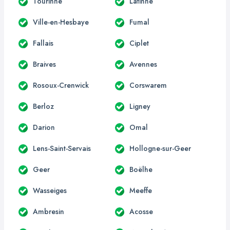
Tourinne
Latinne
Ville-en-Hesbaye
Fumal
Fallais
Ciplet
Braives
Avennes
Rosoux-Crenwick
Corswarem
Berloz
Ligney
Darion
Omal
Lens-Saint-Servais
Hollogne-sur-Geer
Geer
Boëlhe
Wasseiges
Meeffe
Ambresin
Acosse