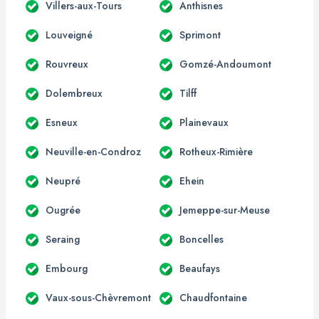
Villers-aux-Tours
Anthisnes
Louveigné
Sprimont
Rouvreux
Gomzé-Andoumont
Dolembreux
Tilff
Esneux
Plainevaux
Neuville-en-Condroz
Rotheux-Rimière
Neupré
Ehein
Ougrée
Jemeppe-sur-Meuse
Seraing
Boncelles
Embourg
Beaufays
Vaux-sous-Chèvremont
Chaudfontaine