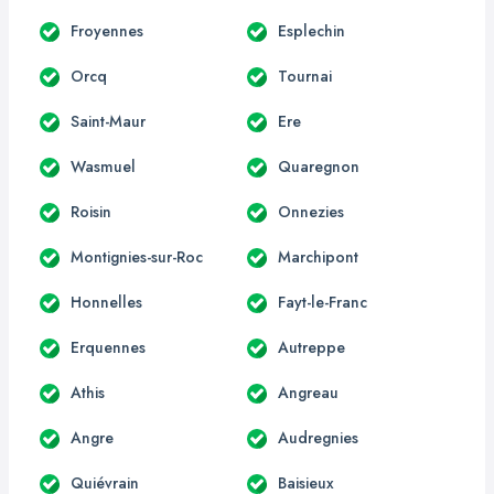
Froyennes
Esplechin
Orcq
Tournai
Saint-Maur
Ere
Wasmuel
Quaregnon
Roisin
Onnezies
Montignies-sur-Roc
Marchipont
Honnelles
Fayt-le-Franc
Erquennes
Autreppe
Athis
Angreau
Angre
Audregnies
Quiévrain
Baisieux