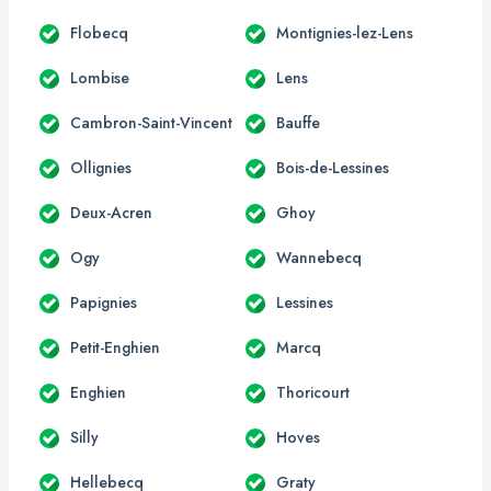
Flobecq
Montignies-lez-Lens
Lombise
Lens
Cambron-Saint-Vincent
Bauffe
Ollignies
Bois-de-Lessines
Deux-Acren
Ghoy
Ogy
Wannebecq
Papignies
Lessines
Petit-Enghien
Marcq
Enghien
Thoricourt
Silly
Hoves
Hellebecq
Graty