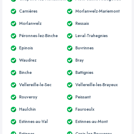
Carnières
Morlanwelz-Mariemont
Morlanwelz
Ressaix
Péronnes-lez-Binche
Leval-Trahegnies
Epinois
Buvrinnes
Waudrez
Bray
Binche
Battignies
Vellereille-le-Sec
Vellereille-les-Brayeux
Rouveroy
Peissant
Haulchin
Fauroeulx
Estinnes-au-Val
Estinnes-au-Mont
Estinnes
Croix-lez-Rouveroy