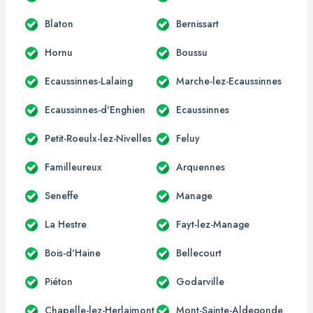
Blaton
Bernissart
Hornu
Boussu
Ecaussinnes-Lalaing
Marche-lez-Ecaussinnes
Ecaussinnes-d'Enghien
Ecaussinnes
Petit-Roeulx-lez-Nivelles
Feluy
Familleureux
Arquennes
Seneffe
Manage
La Hestre
Fayt-lez-Manage
Bois-d'Haine
Bellecourt
Piéton
Godarville
Chapelle-lez-Herlaimont
Mont-Sainte-Aldegonde