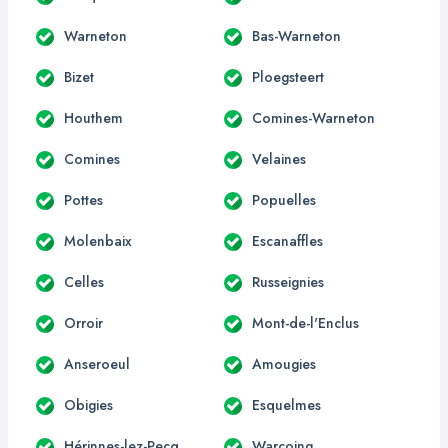
Warneton
Bas-Warneton
Bizet
Ploegsteert
Houthem
Comines-Warneton
Comines
Velaines
Pottes
Popuelles
Molenbaix
Escanaffles
Celles
Russeignies
Orroir
Mont-de-l'Enclus
Anseroeul
Amougies
Obigies
Esquelmes
Hérinnes-lez-Pecq
Warcoing