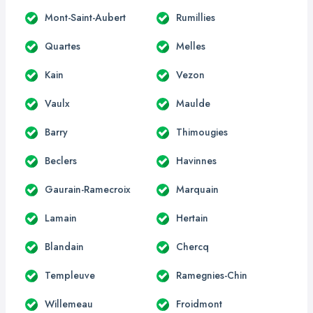
Mont-Saint-Aubert
Rumillies
Quartes
Melles
Kain
Vezon
Vaulx
Maulde
Barry
Thimougies
Beclers
Havinnes
Gaurain-Ramecroix
Marquain
Lamain
Hertain
Blandain
Chercq
Templeuve
Ramegnies-Chin
Willemeau
Froidmont