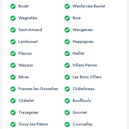
Buzet
Wanfercée-Baulet
Wagnelée
Brye
Saint-Amand
Wangenies
Lambusart
Heppignies
Fleurus
Mellet
Wayaux
Villers-Perwin
Rèves
Les Bons Villers
Frasnes-lez-Gosselies
Châtelineau
Châtelet
Bouffioulx
Trazegnies
Souvret
Gouy-lez-Piéton
Courcelles