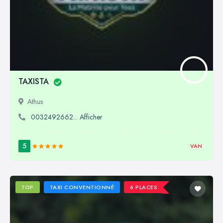
TAXISTA
Athus
0032492662... Afficher
5
VAN
TOP
TAXI CONVENTIONNÉ
6 PLACES