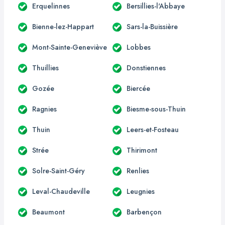
Erquelinnes
Bersillies-l'Abbaye
Bienne-lez-Happart
Sars-la-Buissière
Mont-Sainte-Geneviève
Lobbes
Thuillies
Donstiennes
Gozée
Biercée
Ragnies
Biesme-sous-Thuin
Thuin
Leers-et-Fosteau
Strée
Thirimont
Solre-Saint-Géry
Renlies
Leval-Chaudeville
Leugnies
Beaumont
Barbençon