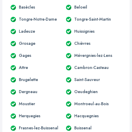
Basècles
Beloeil
Tongre-Notre-Dame
Tongre-Saint-Martin
Ladeuze
Huissignies
Grosage
Chièvres
Gages
Mévergnies-lez-Lens
Attre
Cambron-Casteau
Brugelette
Saint-Sauveur
Dergneau
Oeudeghien
Moustier
Montroeul-au-Bois
Herquegies
Hacquegnies
Frasnes-lez-Buissenal
Buissenal