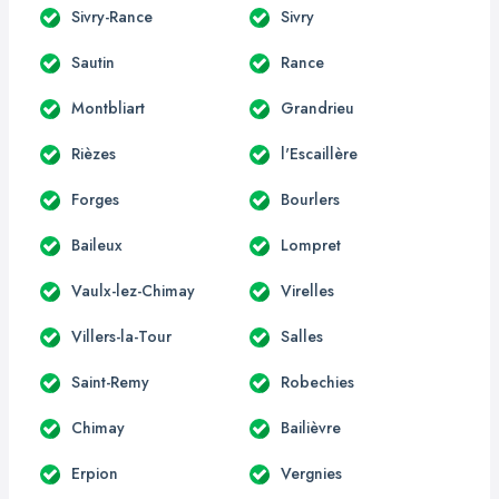
Sivry-Rance
Sivry
Sautin
Rance
Montbliart
Grandrieu
Rièzes
l'Escaillère
Forges
Bourlers
Baileux
Lompret
Vaulx-lez-Chimay
Virelles
Villers-la-Tour
Salles
Saint-Remy
Robechies
Chimay
Bailièvre
Erpion
Vergnies