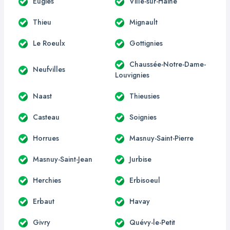
Eugies
Ville-sur-Haine
Thieu
Mignault
Le Roeulx
Gottignies
Chaussée-Notre-Dame-
Neufvilles
Louvignies
Naast
Thieusies
Casteau
Soignies
Horrues
Masnuy-Saint-Pierre
Masnuy-Saint-Jean
Jurbise
Herchies
Erbisoeul
Erbaut
Havay
Givry
Quévy-le-Petit