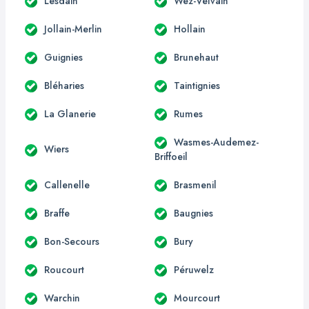
Lesdain
Wez-Velvain
Jollain-Merlin
Hollain
Guignies
Brunehaut
Bléharies
Taintignies
La Glanerie
Rumes
Wasmes-Audemez-
Wiers
Briffoeil
Callenelle
Brasmenil
Braffe
Baugnies
Bon-Secours
Bury
Roucourt
Péruwelz
Warchin
Mourcourt