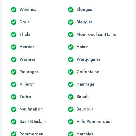
Wihéries
Elouges
Dour
Blaugies
Thulin
Montroeul-sur-Haine
Hensies
Hainin
Wasmes
Warquignies
Paturages
Colfontaine
Villerot
Hautrage
Tertre
Sirault
Neufmaison
Baudour
Saint-Ghislain
Ville-Pommeroeul
Pommeroeul
Harchies