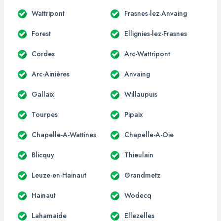
Wattripont
Frasnes-lez-Anvaing
Forest
Ellignies-lez-Frasnes
Cordes
Arc-Wattripont
Arc-Ainières
Anvaing
Gallaix
Willaupuis
Tourpes
Pipaix
Chapelle-A-Wattines
Chapelle-A-Oie
Blicquy
Thieulain
Leuze-en-Hainaut
Grandmetz
Hainaut
Wodecq
Lahamaide
Ellezelles