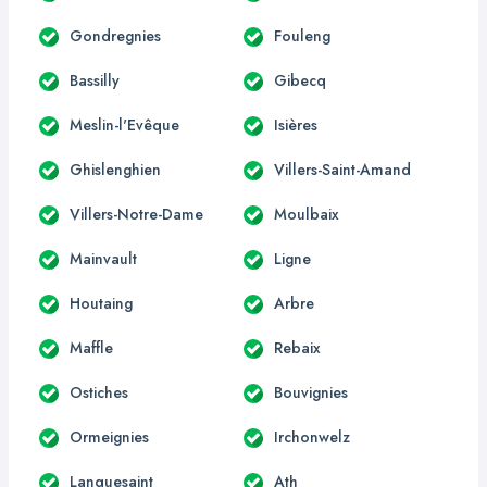
Gondregnies
Fouleng
Bassilly
Gibecq
Meslin-l'Evêque
Isières
Ghislenghien
Villers-Saint-Amand
Villers-Notre-Dame
Moulbaix
Mainvault
Ligne
Houtaing
Arbre
Maffle
Rebaix
Ostiches
Bouvignies
Ormeignies
Irchonwelz
Lanquesaint
Ath