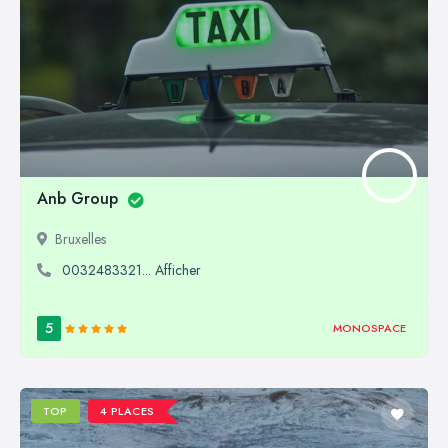
Anb Group
Bruxelles
0032483321... Afficher
5
MONOSPACE
TOP
4 PLACES