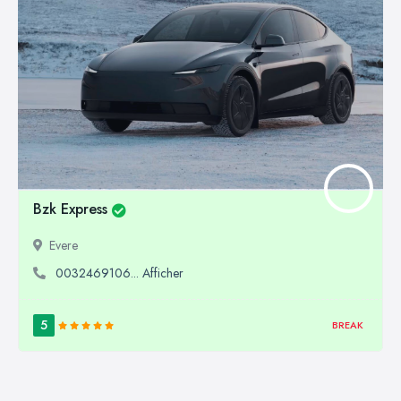
Bzk Express
Evere
0032469106... Afficher
5
BREAK