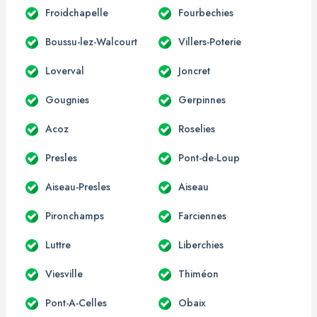
Froidchapelle
Fourbechies
Boussu-lez-Walcourt
Villers-Poterie
Loverval
Joncret
Gougnies
Gerpinnes
Acoz
Roselies
Presles
Pont-de-Loup
Aiseau-Presles
Aiseau
Pironchamps
Farciennes
Luttre
Liberchies
Viesville
Thiméon
Pont-A-Celles
Obaix