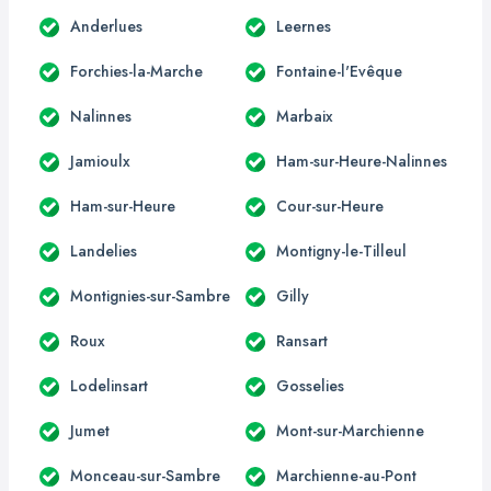
Anderlues
Leernes
Forchies-la-Marche
Fontaine-l'Evêque
Nalinnes
Marbaix
Jamioulx
Ham-sur-Heure-Nalinnes
Ham-sur-Heure
Cour-sur-Heure
Landelies
Montigny-le-Tilleul
Montignies-sur-Sambre
Gilly
Roux
Ransart
Lodelinsart
Gosselies
Jumet
Mont-sur-Marchienne
Monceau-sur-Sambre
Marchienne-au-Pont