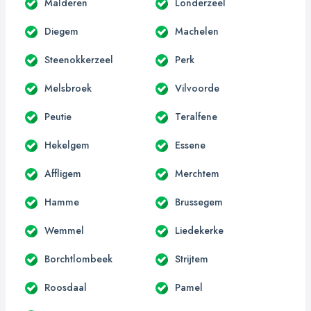
Malderen
Londerzeel
Diegem
Machelen
Steenokkerzeel
Perk
Melsbroek
Vilvoorde
Peutie
Teralfene
Hekelgem
Essene
Affligem
Merchtem
Hamme
Brussegem
Wemmel
Liedekerke
Borchtlombeek
Strijtem
Roosdaal
Pamel