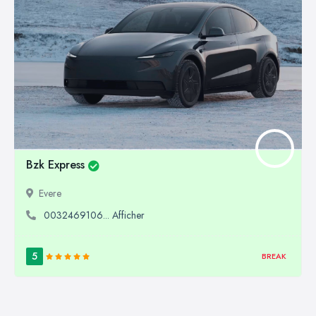
Bzk Express
Evere
0032469106... Afficher
5
BREAK