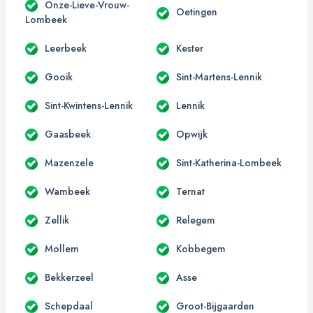
Onze-Lieve-Vrouw-
Oetingen
Lombeek
Leerbeek
Kester
Gooik
Sint-Martens-Lennik
Sint-Kwintens-Lennik
Lennik
Gaasbeek
Opwijk
Mazenzele
Sint-Katherina-Lombeek
Wambeek
Ternat
Zellik
Relegem
Mollem
Kobbegem
Bekkerzeel
Asse
Schepdaal
Groot-Bijgaarden