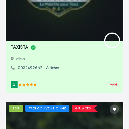
TAXISTA
Athus
0032492662... Afficher
5
VAN
TOP
TAXI CONVENTIONNÉ
6 PLACES