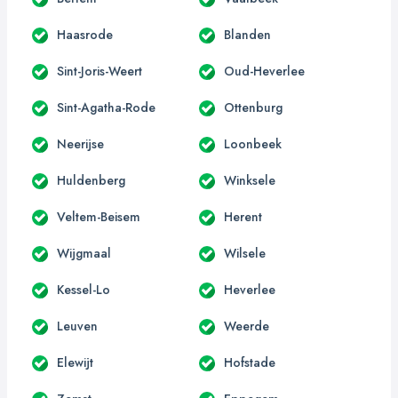
Haasrode
Blanden
Sint-Joris-Weert
Oud-Heverlee
Sint-Agatha-Rode
Ottenburg
Neerijse
Loonbeek
Huldenberg
Winksele
Veltem-Beisem
Herent
Wijgmaal
Wilsele
Kessel-Lo
Heverlee
Leuven
Weerde
Elewijt
Hofstade