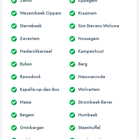
Zemst
Eppegem
Wezembeek-Oppem
Kraainem
Sterrebeek
Sint-Stevens-Woluwe
Zaventem
Nossegem
Nederokkerzeel
Kampenhout
Buken
Berg
Ramsdonk
Nieuwenrode
Kapelle-op-den-Bos
Wolvertem
Meise
Strombeek-Bever
Beigem
Humbeek
Grimbergen
Steenhuffel