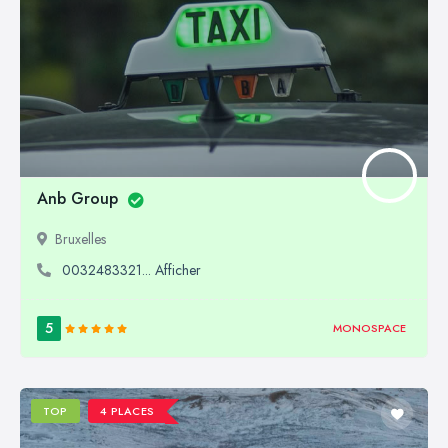
Anb Group
Bruxelles
0032483321... Afficher
5
MONOSPACE
TOP
4 PLACES