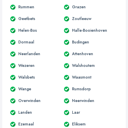
Rummen
Grazen
Geetbets
Zoutleeuw
Helen-Bos
Halle-Booienhoven
Dormaal
Budingen
Neerlanden
Attenhoven
Wezeren
Walshoutem
Walsbets
Waasmont
Wange
Rumsdorp
Overwinden
Neerwinden
Landen
Laar
Ezemaal
Eliksem