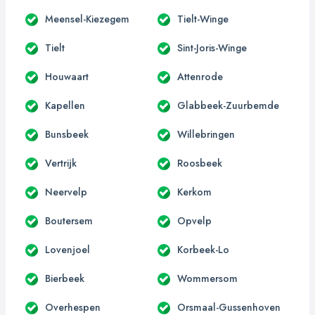
Meensel-Kiezegem
Tielt-Winge
Tielt
Sint-Joris-Winge
Houwaart
Attenrode
Kapellen
Glabbeek-Zuurbemde
Bunsbeek
Willebringen
Vertrijk
Roosbeek
Neervelp
Kerkom
Boutersem
Opvelp
Lovenjoel
Korbeek-Lo
Bierbeek
Wommersom
Overhespen
Orsmaal-Gussenhoven