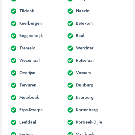
Tildonk
Haacht
Keerbergen
Betekom
Begijnendijk
Baal
Tremelo
Werchter
Wezemaal
Rotselaar
Overijse
Vossem
Tervuren
Duisburg
Meerbeek
Everberg
Erps-Kwerps
Kortenberg
Leefdaal
Korbeek-Dijle
Bertem
Vaalbeek