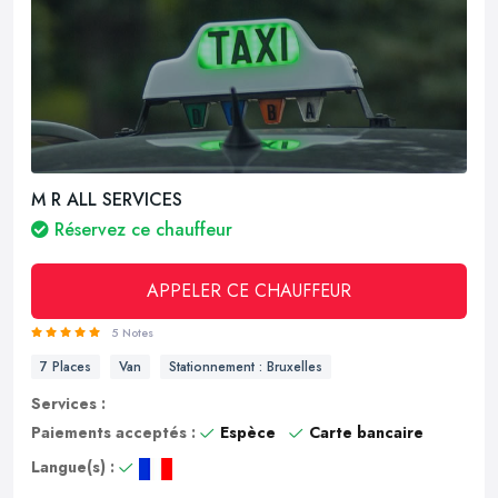
M R ALL SERVICES
Réservez ce chauffeur
APPELER CE CHAUFFEUR
5 Notes
7 Places
Van
Stationnement : Bruxelles
Services :
Paiements acceptés :
Espèce
Carte bancaire
Langue(s) :