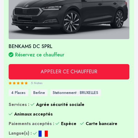
BENKAMS DC SPRL
Réservez ce chauffeur
APPELER CE CHAUFFEUR
5 Notes
4 Places
Berline
Stationnement : BRUXELLES
Services :
Agrée sécurité sociale
Animaux acceptés
Paiements acceptés :
Espèce
Carte bancaire
Langue(s) :