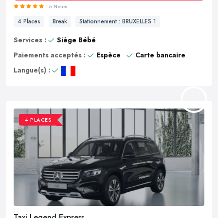
5 Notes
4 Places
Break
Stationnement : BRUXELLES 1
Services :
Siège Bébé
Paiements acceptés :
Espèce
Carte bancaire
Langue(s) :
4 PLACES
Taxi Legend Express