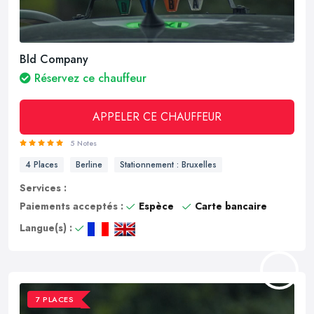
Bld Company
Réservez ce chauffeur
APPELER CE CHAUFFEUR
5 Notes
4 Places
Berline
Stationnement : Bruxelles
Services :
Paiements acceptés :
Espèce
Carte bancaire
Langue(s) :
7 PLACES