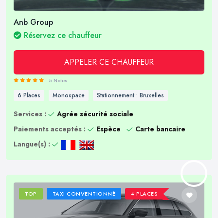
Anb Group
Réservez ce chauffeur
APPELER CE CHAUFFEUR
5 Notes
6 Places
Monospace
Stationnement : Bruxelles
Services :
Agrée sécurité sociale
Paiements acceptés :
Espèce
Carte bancaire
Langue(s) :
TOP
TAXI CONVENTIONNÉ
4 PLACES