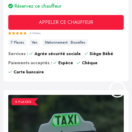
Réservez ce chauffeur
APPELER CE CHAUFFEUR
5 Notes
7 Places
Van
Stationnement : Bruxelles
Services :
Agrée sécurité sociale
Siège Bébé
Paiements acceptés :
Espèce
Chèque
Carte bancaire
4 PLACES