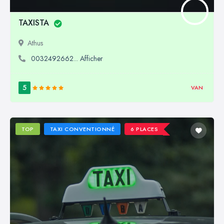
TAXISTA
Athus
0032492662... Afficher
5
VAN
TOP
TAXI CONVENTIONNÉ
6 PLACES