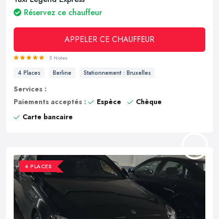
Réservez ce chauffeur
APPELER CE CHAUFFEUR
5 Notes
4 Places
Berline
Stationnement : Bruxelles
Services :
Paiements acceptés :
Espèce
Chèque
Carte bancaire
4 PLACES