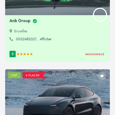
Anb Group
Bruxelles
0032483321... Afficher
5
MONOSPACE
TOP
4 PLACES