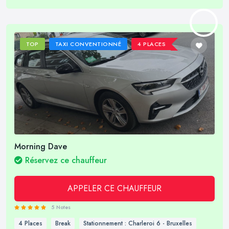
TOP
TAXI CONVENTIONNÉ
4 PLACES
Morning Dave
Réservez ce chauffeur
APPELER CE CHAUFFEUR
5 Notes
4 Places
Break
Stationnement : Charleroi 6 - Bruxelles