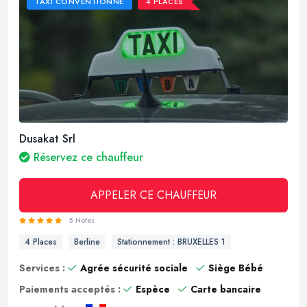
TAXI CONVENTIONNÉ
4 PLACES
Dusakat Srl
Réservez ce chauffeur
APPELER CE CHAUFFEUR
5 Notes
4 Places
Berline
Stationnement : BRUXELLES 1
Services :
Agrée sécurité sociale
Siège Bébé
Paiements acceptés :
Espèce
Carte bancaire