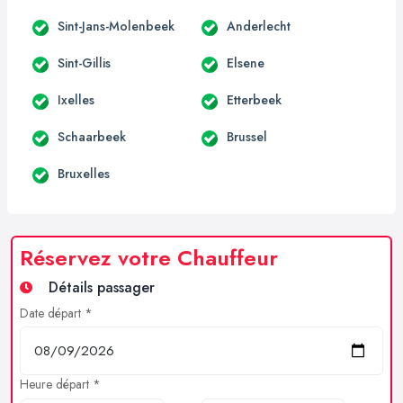
Sint-Jans-Molenbeek
Anderlecht
Sint-Gillis
Elsene
Ixelles
Etterbeek
Schaarbeek
Brussel
Bruxelles
Réservez votre Chauffeur
Détails passager
Date départ *
Heure départ *