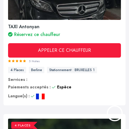
TAXI Antonyan
Réservez ce chauffeur
APPELER CE CHAUFFEUR
5 Notes
4 Places
Berline
Stationnement : BRUXELLES 1
Services :
Paiements acceptés :
Espèce
Langue(s) :
4 PLACES